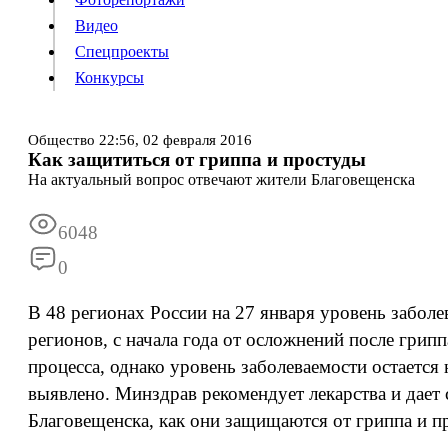
Видео
Конкурсы
Спецпроекты
Конкурсы
Войти
Общество
22:56,
02 февраля 2016
Как защититься от гриппа и простуды
На актуальный вопрос отвечают жители Благовещенска
Информация
Подписка
Реклама
Все новости
Архив
6048
0
В 48 регионах России на 27 января уровень забо
регионов, с начала года от осложнений после грип
процесса, однако уровень заболеваемости остаетс
выявлено. Минздрав рекомендует лекарства и дает 
Благовещенска, как они защищаются от гриппа и 