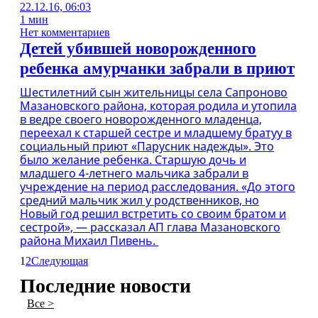
22.12.16, 06:03
1 мин
Нет комментариев
Детей убившей новорожденного
ребенка амурчанки забрали в приют
Шестилетний сын жительницы села Сапроново
Мазановского района, которая родила и утопила
в ведре своего новорожденного младенца,
переехал к старшей сестре и младшему братуу в
социальный приют «Парусник надежды». Это
было желание ребенка. Старшую дочь и
младшего 4-летнего мальчика забрали в
учреждение на период расследования. «До этого
средний мальчик жил у родственников, но
Новый год решил встретить со своим братом и
сестрой», — рассказал АП глава Мазановского
района Михаил Пивень.
1
2
Следующая
Последние новости
Все >