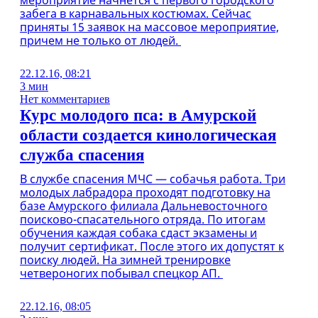
мероприятие начнется с первого городского
забега в карнавальных костюмах. Сейчас
приняты 15 заявок на массовое мероприятие,
причем не только от людей.
22.12.16, 08:21
3 мин
Нет комментариев
Курс молодого пса: в Амурской
области создается кинологическая
служба спасения
В службе спасения МЧС — собачья работа. Три
молодых лабрадора проходят подготовку на
базе Амурского филиала Дальневосточного
поисково-спасательного отряда. По итогам
обучения каждая собака сдаст экзамены и
получит сертификат. После этого их допустят к
поиску людей. На зимней тренировке
четвероногих побывал спецкор АП.
22.12.16, 08:05