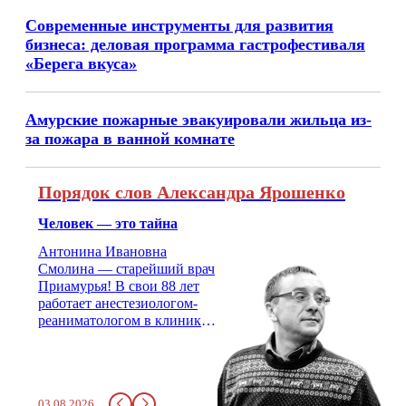
Современные инструменты для развития
бизнеса: деловая программа гастрофестиваля
«Берега вкуса»
Амурские пожарные эвакуировали жильца из-
за пожара в ванной комнате
Порядок слов Александра Ярошенко
Человек — это тайна
Антонина Ивановна
Смолина — старейший врач
Приамурья! В свои 88 лет
работает анестезиологом-
реаниматологом в клинике
кардиохирургии Амурской
медицинской академии.
Монолог врача с 66-летним
стажем о жизни, смерти
03.08.2026