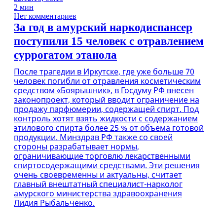
2 мин
Нет комментариев
За год в амурский наркодиспансер
поступили 15 человек с отравлением
суррогатом этанола
После трагедии в Иркутске, где уже больше 70
человек погибли от отравления косметическим
средством «Боярышник», в Госдуму РФ внесен
законопроект, который вводит ограничение на
продажу парфюмерии, содержащей спирт. Под
контроль хотят взять жидкости с содержанием
этилового спирта более 25 % от объема готовой
продукции. Минздрав РФ также со своей
стороны разрабатывает нормы,
ограничивающие торговлю лекарственными
спиртосодержащими средствами. Эти решения
очень своевременны и актуальны, считает
главный внештатный специалист-нарколог
амурского министерства здравоохранения
Лидия Рыбальченко.