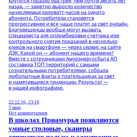
крутятся гораздо быстрее, чем почти десять лет
назад, — заметно выросло количество
начисляемых киловатт-часов на одного
абонента. Потребители становятся
прогрессивнее и все чаще платят за свет онлайн.
Благовещенцы вообще могут вызвать
специалиста для опломбировки счетчика или
контрольного снятия показаний в несколько
кликов на смартфоне — через сервис на сайте
ДЭК. Какой он — абонент нашего времени?
Вместе с сотрудниками Амурэнергосбыта АП
составила ТОП территорий с самыми
сознательными потребителями, собрала
любопытные факты о плательщиках за свет
и наметившиеся тенденции. Результат —
в нашей инфографике.
22.12.16, 23:10
5 мин
Нет комментариев
В школах Приамурья появляются
умные столовые, сканеры