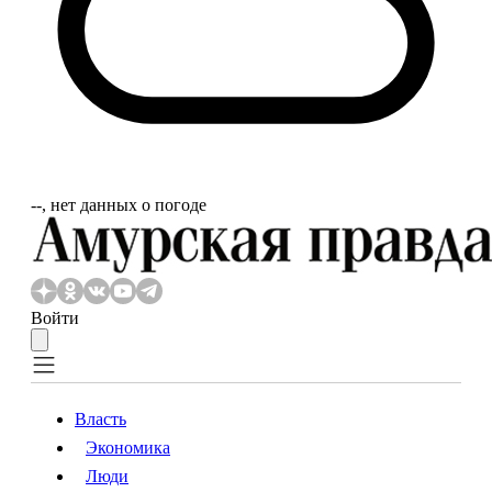
‐‐, нет данных о погоде
Войти
Власть
Экономика
Власть
Экономика
Люди