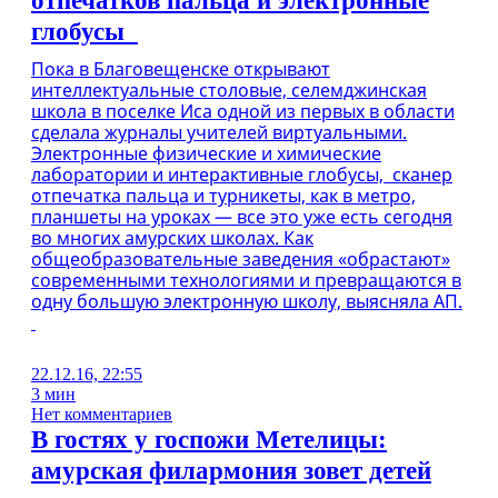
отпечатков пальца и электронные
глобусы
Пока в Благовещенске открывают
интеллектуальные столовые, селемджинская
школа в поселке Иса одной из первых в области
сделала журналы учителей виртуальными.
Электронные физические и химические
лаборатории и интерактивные глобусы, сканер
отпечатка пальца и турникеты, как в метро,
планшеты на уроках — все это уже есть сегодня
во многих амурских школах. Как
общеобразовательные заведения «обрастают»
современными технологиями и превращаются в
одну большую электронную школу, выясняла АП.
22.12.16, 22:55
3 мин
Нет комментариев
В гостях у госпожи Метелицы:
амурская филармония зовет детей