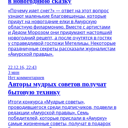
в новогоднюю сказку
«Почему идет снег?» — ответ на этот вопрос
узнают маленькие благовещенцы, которые
придут на новогодние елки в Амурскую
областную филармонию. Вместе с артистами
и Дедом Морозом они придумают настоящий
новогодний рецепт, а после очутятся в гостях
у справедливой госпожи Метелицы. Некоторые
праздничные секреты рассказали журналистам
«Амурской правды».
22.12.16, 22:43
3 мин
Нет комментариев
Авторы мудрых советов получат
бытовую технику
Итоги конкурса «Мудрые советы»,
проводившегося среди подписчиков, подвели в
редакции «Амурской правды». Семь
победителей, которые прислали в «Амурку»
самые жизненные советы, получат в подарок