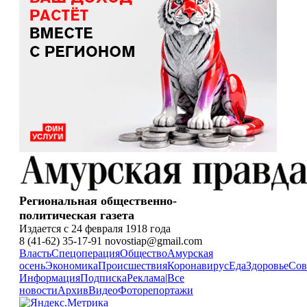
Региональная общественно-
политическая газета
Издается с 24 февраля 1918 года
8 (41-62) 35-17-91 novostiap@gmail.com
Власть
Спецоперация
Общество
Амурская
осень
Экономика
Происшествия
Коронавирус
Еда
Здоровье
Сов
Информация
Подписка
Реклама
|
Все
новости
Архив
Видео
Фоторепортажи