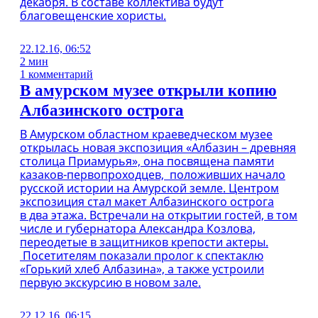
декабря. В составе коллектива будут
благовещенские хористы.
22.12.16, 06:52
2 мин
1 комментарий
В амурском музее открыли копию
Албазинского острога
В Амурском областном краеведческом музее
открылась новая экспозиция «Албазин – древняя
столица Приамурья», она посвящена памяти
казаков-первопроходцев, положивших начало
русской истории на Амурской земле. Центром
экспозиция стал макет Албазинского острога
в два этажа. Встречали на открытии гостей, в том
числе и губернатора Александра Козлова,
переодетые в защитников крепости актеры.
Посетителям показали пролог к спектаклю
«Горький хлеб Албазина», а также устроили
первую экскурсию в новом зале.
22.12.16, 06:15