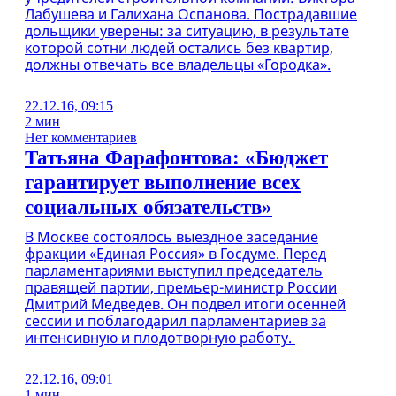
Лабушева и Галихана Оспанова. Пострадавшие
дольщики уверены: за ситуацию, в результате
которой сотни людей остались без квартир,
должны отвечать все владельцы «Городка».
22.12.16, 09:15
2 мин
Нет комментариев
Татьяна Фарафонтова: «Бюджет
гарантирует выполнение всех
социальных обязательств»
В Москве состоялось выездное заседание
фракции «Единая Россия» в Госдуме. Перед
парламентариями выступил председатель
правящей партии, премьер-министр России
Дмитрий Медведев. Он подвел итоги осенней
сессии и поблагодарил парламентариев за
интенсивную и плодотворную работу.
22.12.16, 09:01
1 мин