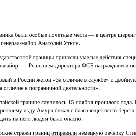
тавника были особые почетные места — в центре шере
 генерал-майор Анатолий Уткин.
дарственной границы принесли умелые действия спец
л-майор. — Решением директора ФСБ награждаем и пса,
рвый в России жетон «За отличие в службе» и двойну
а отличие в пограничной деятельности».
тайской границе случилось 15 ноября прошлого года
крепшему льду Амура бежал с благовещенского берега в
дить на него людям было опасно.
рские стражи границ
отправили
немецкую овчарку Стин