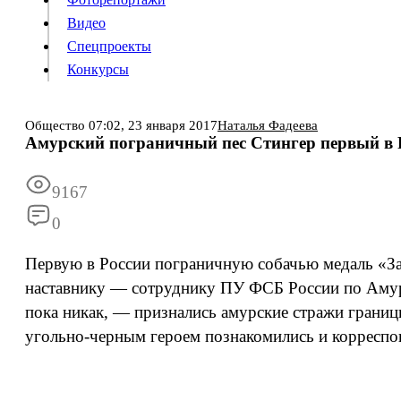
Видео
Конкурсы
Спецпроекты
Конкурсы
Войти
Общество
07:02,
23 января 2017
Наталья Фадеева
Амурский пограничный пес Стингер первый в 
Информация
Подписка
Реклама
Все новости
Архив
9167
0
Первую в России пограничную собачью медаль «За 
наставнику — сотруднику ПУ ФСБ России по Амурс
пока никак, — признались амурские стражи грани
угольно-черным героем познакомились и корресп