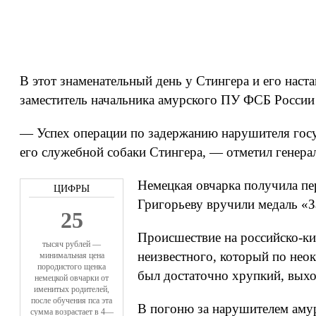
В этот знаменательный день у Стингера и его нас
заместитель начальника амурского ПУ ФСБ России
— Успех операции по задержанию нарушителя госу
его служебной собаки Стингера, — отметил генера
Немецкая овчарка получила пе
Григорьеву вручили медаль «З
25
Происшествие на российско-ки
тысяч рублей —
неизвестного, который по нео
минимальная цена
породистого щенка
был достаточно хрупкий, выхо
немецкой овчарки от
именитых родителей,
после обучения пса эта
В погоню за нарушителем аму
сумма возрастает в 4—