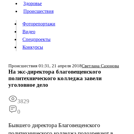
Люди
Здоровье
Здоровье
Происшествия
Происшествия
Фоторепортажи
Видео
Спецпроекты
Фоторепортажи
Видео
Конкурсы
Спецпроекты
Конкурсы
Войти
Происшествия
01:31,
21 апреля 2018
Светлана Сазонова
На экс-директора благовещенского
политехнического колледжа завели
Информация
Подписка
Реклама
Все новости
Архив
уголовное дело
3829
0
Бывшего директора Благовещенского
политехнического колледжа подозревают в