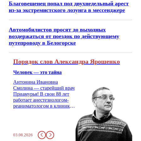
Благовещенец попал под двухнедельный арест
из-за экстремистского лозунга в мессенджере
Автомобилистов просят до выходных
воздержаться от поездок по действующему
путепроводу в Белогорске
Порядок слов Александра Ярошенко
Человек — это тайна
Антонина Ивановна
Смолина — старейший врач
Приамурья! В свои 88 лет
работает анестезиологом-
реаниматологом в клинике
кардиохирургии Амурской
медицинской академии.
Монолог врача с 66-летним
стажем о жизни, смерти
03.08.2026
душе и духе. Откровенно о