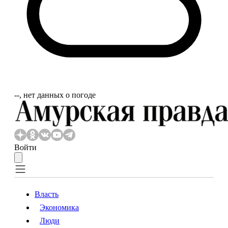
‐‐, нет данных о погоде
Войти
Власть
Экономика
Власть
Экономика
Люди