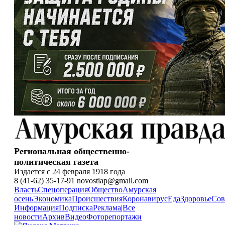
Региональная общественно-
политическая газета
Издается с 24 февраля 1918 года
8 (41-62) 35-17-91 novostiap@gmail.com
Власть
Спецоперация
Общество
Амурская
осень
Экономика
Происшествия
Коронавирус
Еда
Здоровье
Сов
Информация
Подписка
Реклама
|
Все
новости
Архив
Видео
Фоторепортажи