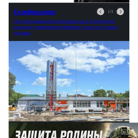
любви, профессиональном
выгорании и Боге.
Газификация
1/5
Лего-котельная без кочегаров: как в Свободном
возводят современные фабрики тепла на газовом
топливе