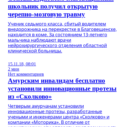
школьник получил открытую
черепно-мозговую травму
Ученик седьмого класса, сбитый водителем
внедорожника на перекрестке в Благовещенске,
находится в коме. За состоянием 13-летнего
мальчика наблюдают врачи
нейрохирургического отделения областной
клинической больницы.
15.11.18, 08:01
2 мин
Нет комментариев
Амурским инвалидам бесплатно
установили инновационные протезы
из «Сколково»
Четверым амурчанам установили
инновационные протезы, разработанные
учеными и инженерами центра «Сколково» и
компании «Моторика». В отличие от