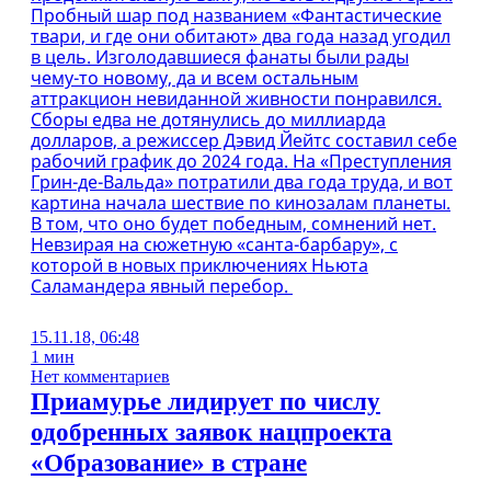
Пробный шар под названием «Фантастические
твари, и где они обитают» два года назад угодил
в цель. Изголодавшиеся фанаты были рады
чему-то новому, да и всем остальным
аттракцион невиданной живности понравился.
Сборы едва не дотянулись до миллиарда
долларов, а режиссер Дэвид Йейтс составил себе
рабочий график до 2024 года. На «Преступления
Грин-де-Вальда» потратили два года труда, и вот
картина начала шествие по кинозалам планеты.
В том, что оно будет победным, сомнений нет.
Невзирая на сюжетную «санта-барбару», с
которой в новых приключениях Ньюта
Саламандера явный перебор.
15.11.18, 06:48
1 мин
Нет комментариев
Приамурье лидирует по числу
одобренных заявок нацпроекта
«Образование» в стране