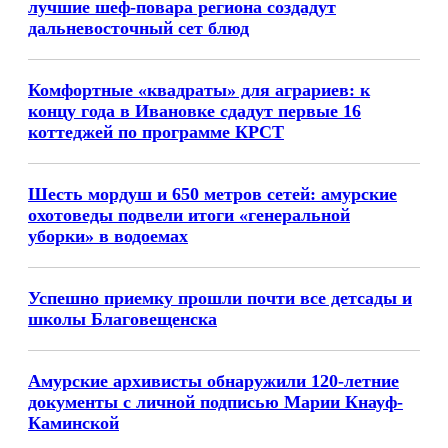
лучшие шеф-повара региона создадут
дальневосточный сет блюд
Комфортные «квадраты» для аграриев: к
концу года в Ивановке сдадут первые 16
коттеджей по программе КРСТ
Шесть мордуш и 650 метров сетей: амурские
охотоведы подвели итоги «генеральной
уборки» в водоемах
Успешно приемку прошли почти все детсады и
школы Благовещенска
Амурские архивисты обнаружили 120-летние
документы с личной подписью Марии Кнауф-
Каминской