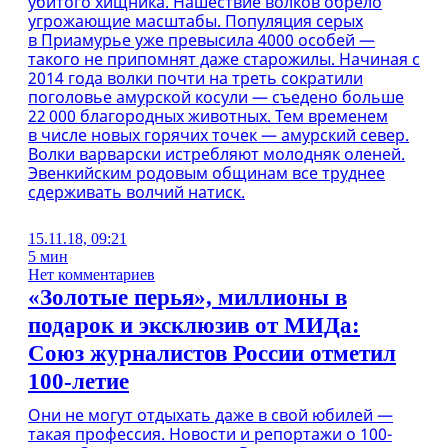
убитого хищника. Нашествие волков обрело
угрожающие масштабы. Популяция серых
в Приамурье уже превысила 4000 особей —
такого не припомнят даже старожилы. Начиная с
2014 года волки почти на треть сократили
поголовье амурской косули — съедено больше
22 000 благородных животных. Тем временем
в числе новых горячих точек — амурский север.
Волки варварски истребляют молодняк оленей.
Эвенкийским родовым общинам все труднее
сдерживать волчий натиск.
15.11.18, 09:21
5 мин
Нет комментариев
«Золотые перья», миллионы в
подарок и эксклюзив от МИДа:
Союз журналистов России отметил
100-летие
Они не могут отдыхать даже в свой юбилей —
такая профессия. Новости и репортажи о 100-