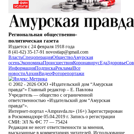
Региональная общественно-
политическая газета
Издается с 24 февраля 1918 года
8 (41-62) 35-17-91 novostiap@gmail.com
Власть
Спецоперация
Общество
Амурская
осень
Экономика
Происшествия
Коронавирус
Еда
Здоровье
Сов
Информация
Подписка
Реклама
|
Все
новости
Архив
Видео
Фоторепортажи
© 2002 - 2026 ООО «Издательский дом “Амурская
правда“» Главный редактор – Е. Павлова
Учредитель — общество с ограниченной
ответственностью «Издательский дом “Амурская
правда“».
Интернет-портал «Ampravda.ru» (16+) Зарегистрирован
в Роскомнадзоре 05.04.2019 г. Запись о регистрации
СМИ: ЭЛ № ФС 77 — 75424
Редакция не несет ответственности за мнения,
высказанные в комментариях читателей. Использование