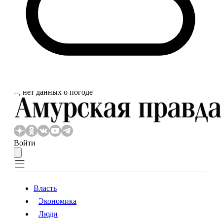
‐‐, нет данных о погоде
Войти
Власть
Экономика
Власть
Экономика
Люди