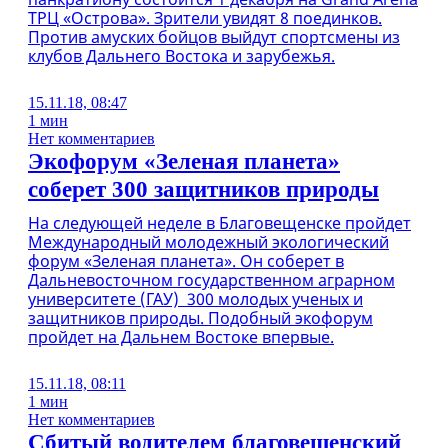
ТРЦ «Острова». Зрители увидят 8 поединков.
Против амуских бойцов выйдут спортсмены из
клубов Дальнего Востока и зарубежья.
15.11.18, 08:47
1 мин
Нет комментариев
Экофорум «Зеленая планета»
соберет 300 защитников природы
На следующей неделе в Благовещенске пройдет
Международный молодежный экологический
форум «Зеленая планета». Он соберет в
Дальневосточном государственном аграрном
университете (ГАУ) 300 молодых ученых и
защитников природы. Подобный экофорум
пройдет на Дальнем Востоке впервые.
15.11.18, 08:11
1 мин
Нет комментариев
Сбитый водителем благовещенский