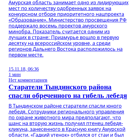
Амурская область занимает одно из лидирующих
мест по количеству одобренных заявок на
конкурсном отборе приоритетного нацпроекта
«Образование». Министерство просвещения РФ
поддержало восемь проектов амурского
минобра. Показатель считается одним из
лучших в стране: Приамурье вошло в первую
десятку на всероссийском уровне, а среди
регионов Дальнего Востока расположилось на
первом месте.
15.11.18, 06:36
1 мин
Нет комментариев
Старатели Тындинского района
спасли обреченного на гибель лебедя
В Тындинском районе старатели спасли юного
лебедя. Сотрудники регионального управления
по охране животного мира предполагают, что
шанс на вторую жизнь получил птенец лебедя-
кликуна, занесенного в Красную книгу Амурской
области. «Гадкий утенок» отбился от стаи и был