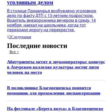
уголовным делом
В столице Приамурья возбуждено уголовное
дело по факту ДТП с 13-летним подростком.
Водитель внедорожника вечером в среду, 14
ноября, наехал на школьника, когда тот
переходил дорогу на перекрестке.
1
2
Следующая
Последние новости
Все >
Абитуриенты метят в звукооператоры: конкурс
в Амурском колледже культуры достиг пяти
человек на место
В поликлинике Благовещенска появится
помощник для прохождения диспансеризации
На фестивале «Берега вкуса» в Благовещенске