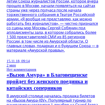
летии Союза журналистов России, которое вчера
прошло в Москве, начали появляться на сайтах
страны уже через полчаса после начала
торжественного собрания в Театре Российской
армии. «Я вообще не представляю, как можно
работать без журналистов», — честно признался
со сцены мэр Москвы Сергей Собянин под
аплодисменты зала, в котором собрались более
1 500 представителей СМИ из 85 регионов
России, в том числе из Амурской области. О
главных словах, подарках и о будущем Союза — в
материале «Амурской правды».
15.11.18, 09:14
2 мин
Нет комментариев
«Вызов Амура» в Благовещенске
пройдет без женского поединка и
китайских соперников
В амурской столице началась продажа билетов
на «Вызов Амура-XIV». Популярный турнир по
панкратиону состоится 1 декабря на Grand Arena