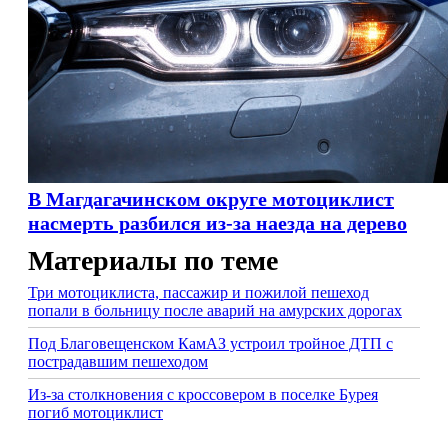
В Магдагачинском округе мотоциклист
насмерть разбился из-за наезда на дерево
Материалы по теме
Три мотоциклиста, пассажир и пожилой пешеход
попали в больницу после аварий на амурских дорогах
Под Благовещенском КамАЗ устроил тройное ДТП с
пострадавшим пешеходом
Из-за столкновения с кроссовером в поселке Бурея
погиб мотоциклист