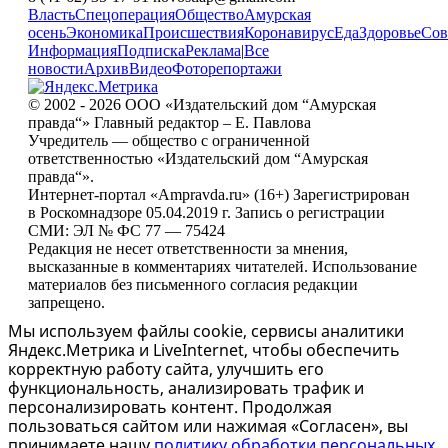
Власть
Спецоперация
Общество
Амурская
осень
Экономика
Происшествия
Коронавирус
Еда
Здоровье
Сов
Информация
Подписка
Реклама
|
Все
новости
Архив
Видео
Фоторепортажи
© 2002 - 2026 ООО «Издательский дом “Амурская
правда“» Главный редактор – Е. Павлова
Учредитель — общество с ограниченной
ответственностью «Издательский дом “Амурская
правда“».
Интернет-портал «Ampravda.ru» (16+) Зарегистрирован
в Роскомнадзоре 05.04.2019 г. Запись о регистрации
СМИ: ЭЛ № ФС 77 — 75424
Редакция не несет ответственности за мнения,
высказанные в комментариях читателей. Использование
материалов без письменного согласия редакции
запрещено.
Мы используем файлы cookie, сервисы аналитики
Яндекс.Метрика и LiveInternet, чтобы обеспечить
корректную работу сайта, улучшить его
функциональность, анализировать трафик и
персонализировать контент. Продолжая
пользоваться сайтом или нажимая «Согласен», вы
принимаете нашу
политику обработки персональных