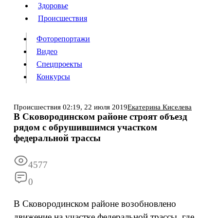
Люди
Здоровье
Здоровье
Происшествия
Происшествия
Фоторепортажи
Видео
Спецпроекты
Фоторепортажи
Видео
Конкурсы
Спецпроекты
Конкурсы
Войти
Происшествия
02:19,
22 июля 2019
Екатерина Киселева
В Сковородинском районе строят объезд
рядом с обрушившимся участком
Информация
Подписка
Реклама
Все новости
Архив
федеральной трассы
4577
0
В Сковородинском районе возобновлено
движение на участке федеральной трассы, где