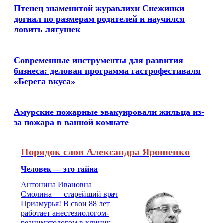
Птенец знаменитой журавлихи Снежинки
догнал по размерам родителей и научился
ловить лягушек
Современные инструменты для развития
бизнеса: деловая программа гастрофестиваля
«Берега вкуса»
Амурские пожарные эвакуировали жильца из-
за пожара в ванной комнате
Порядок слов Александра Ярошенко
Человек — это тайна
Антонина Ивановна
Смолина — старейший врач
Приамурья! В свои 88 лет
работает анестезиологом-
реаниматологом в клинике