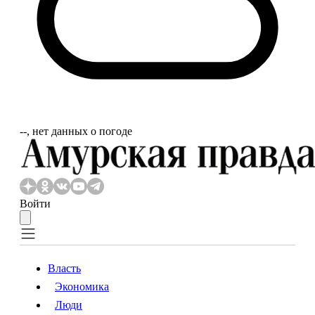
‐‐, нет данных о погоде
Войти
Власть
Экономика
Власть
Экономика
Люди