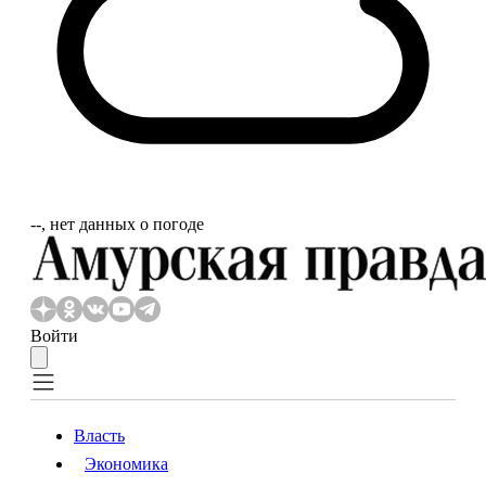
‐‐, нет данных о погоде
Войти
Власть
Экономика
Власть
Экономика