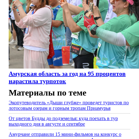
Амурская область за год на 95 процентов
нарастила турпоток
Материалы по теме
Экопутеводитель «Дыши глубже» проведет туристов по
лотосовым озерам и горным тропам Приамурья
От цветов Будды до подземелья: куда поехать в тур
выходного дня в августе и сентябре
Амурчане отправили 15 мини-фильмов на конкурс о