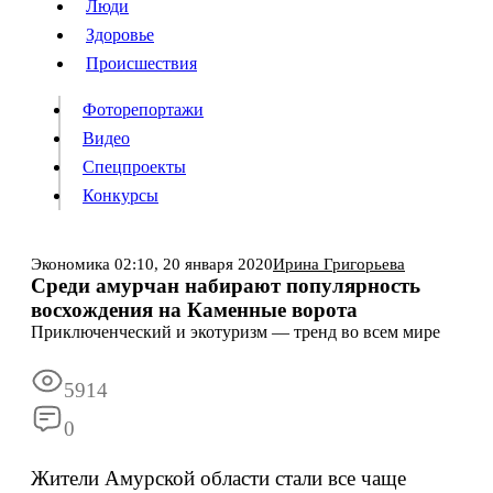
Люди
Люди
Здоровье
Здоровье
Происшествия
Происшествия
Фоторепортажи
Видео
Спецпроекты
Фоторепортажи
Видео
Конкурсы
Спецпроекты
Конкурсы
Войти
Экономика
02:10,
20 января 2020
Ирина Григорьева
Среди амурчан набирают популярность
восхождения на Каменные ворота
Информация
Подписка
Реклама
Все новости
Архив
Приключенческий и экотуризм — тренд во всем мире
5914
0
Жители Амурской области стали все чаще