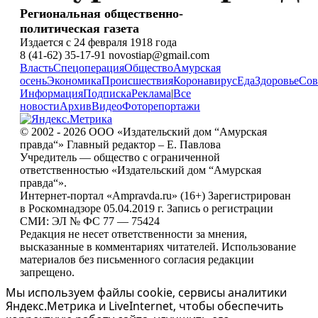
Региональная общественно-
политическая газета
Издается с 24 февраля 1918 года
8 (41-62) 35-17-91 novostiap@gmail.com
Власть
Спецоперация
Общество
Амурская
осень
Экономика
Происшествия
Коронавирус
Еда
Здоровье
Сов
Информация
Подписка
Реклама
|
Все
новости
Архив
Видео
Фоторепортажи
© 2002 - 2026 ООО «Издательский дом “Амурская
правда“» Главный редактор – Е. Павлова
Учредитель — общество с ограниченной
ответственностью «Издательский дом “Амурская
правда“».
Интернет-портал «Ampravda.ru» (16+) Зарегистрирован
в Роскомнадзоре 05.04.2019 г. Запись о регистрации
СМИ: ЭЛ № ФС 77 — 75424
Редакция не несет ответственности за мнения,
высказанные в комментариях читателей. Использование
материалов без письменного согласия редакции
запрещено.
Мы используем файлы cookie, сервисы аналитики
Яндекс.Метрика и LiveInternet, чтобы обеспечить