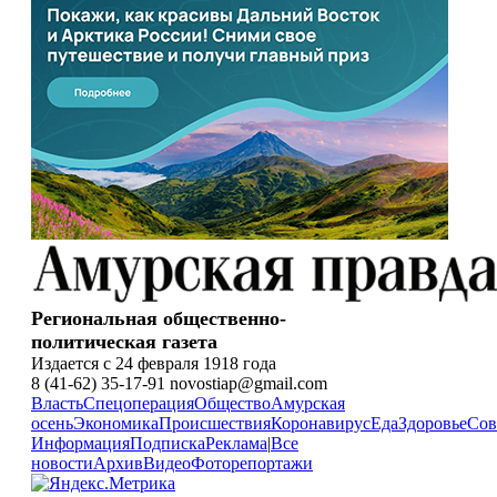
Региональная общественно-
политическая газета
Издается с 24 февраля 1918 года
8 (41-62) 35-17-91 novostiap@gmail.com
Власть
Спецоперация
Общество
Амурская
осень
Экономика
Происшествия
Коронавирус
Еда
Здоровье
Сов
Информация
Подписка
Реклама
|
Все
новости
Архив
Видео
Фоторепортажи