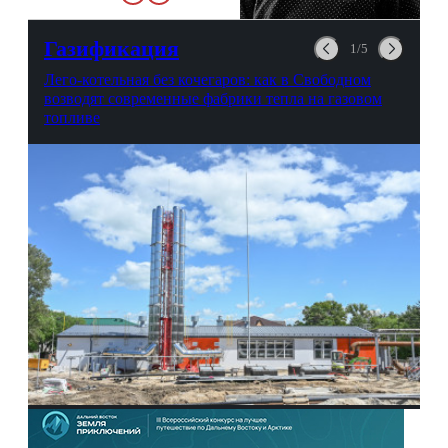
любви, профессиональном
выгорании и Боге.
Газификация
1/5
Лего-котельная без кочегаров: как в Свободном
возводят современные фабрики тепла на газовом
топливе