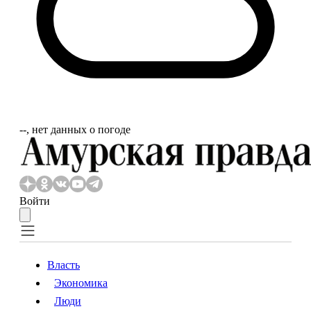
‐‐, нет данных о погоде
Войти
Власть
Экономика
Власть
Экономика
Люди