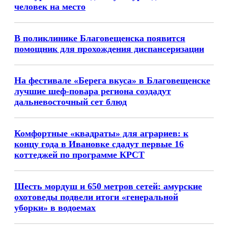
человек на место
В поликлинике Благовещенска появится
помощник для прохождения диспансеризации
На фестивале «Берега вкуса» в Благовещенске
лучшие шеф-повара региона создадут
дальневосточный сет блюд
Комфортные «квадраты» для аграриев: к
концу года в Ивановке сдадут первые 16
коттеджей по программе КРСТ
Шесть мордуш и 650 метров сетей: амурские
охотоведы подвели итоги «генеральной
уборки» в водоемах