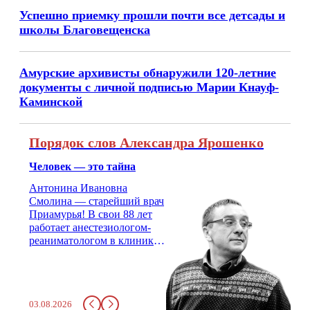
Успешно приемку прошли почти все детсады и
школы Благовещенска
Амурские архивисты обнаружили 120-летние
документы с личной подписью Марии Кнауф-
Каминской
Порядок слов Александра Ярошенко
Человек — это тайна
Антонина Ивановна
Смолина — старейший врач
Приамурья! В свои 88 лет
работает анестезиологом-
реаниматологом в клинике
кардиохирургии Амурской
медицинской академии.
Монолог врача с 66-летним
стажем о жизни, смерти
03.08.2026
душе и духе. Откровенно о