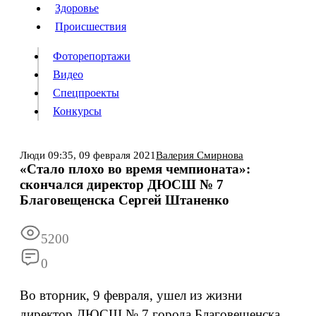
Люди
Здоровье
Здоровье
Происшествия
Происшествия
Фоторепортажи
Видео
Спецпроекты
Фоторепортажи
Видео
Конкурсы
Спецпроекты
Конкурсы
Войти
Люди
09:35,
09 февраля 2021
Валерия Смирнова
«Стало плохо во время чемпионата»:
скончался директор ДЮСШ № 7
Информация
Подписка
Реклама
Все новости
Архив
Благовещенска Сергей Штаненко
5200
0
Во вторник, 9 февраля, ушел из жизни
директор ДЮСШ № 7 города Благовещенска