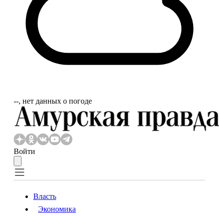
‐‐, нет данных о погоде
Войти
Власть
Экономика
Власть
Экономика