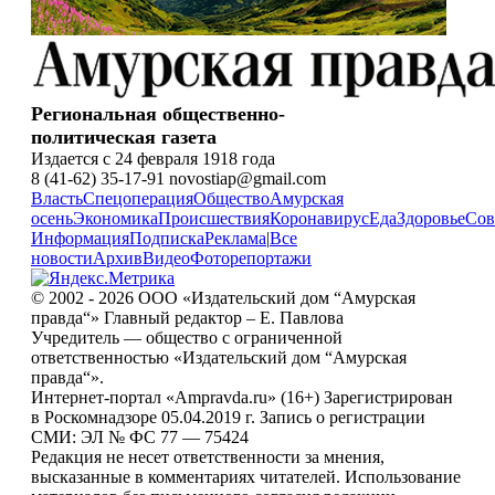
Региональная общественно-
политическая газета
Издается с 24 февраля 1918 года
8 (41-62) 35-17-91 novostiap@gmail.com
Власть
Спецоперация
Общество
Амурская
осень
Экономика
Происшествия
Коронавирус
Еда
Здоровье
Сов
Информация
Подписка
Реклама
|
Все
новости
Архив
Видео
Фоторепортажи
© 2002 - 2026 ООО «Издательский дом “Амурская
правда“» Главный редактор – Е. Павлова
Учредитель — общество с ограниченной
ответственностью «Издательский дом “Амурская
правда“».
Интернет-портал «Ampravda.ru» (16+) Зарегистрирован
в Роскомнадзоре 05.04.2019 г. Запись о регистрации
СМИ: ЭЛ № ФС 77 — 75424
Редакция не несет ответственности за мнения,
высказанные в комментариях читателей. Использование