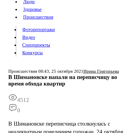
Люди
Люди
Здоровье
Здоровье
Происшествия
Происшествия
Фоторепортажи
Видео
Спецпроекты
Фоторепортажи
Видео
Конкурсы
Спецпроекты
Конкурсы
Войти
Происшествия
08:43,
25 октября 2021
Ирина Григорьева
В Шимановске напали на переписчицу во
время обхода квартир
Информация
Подписка
Реклама
Все новости
Архив
4512
0
В Шимановске переписчица столкнулась с
неадекватным поведением горожан. 24 октября