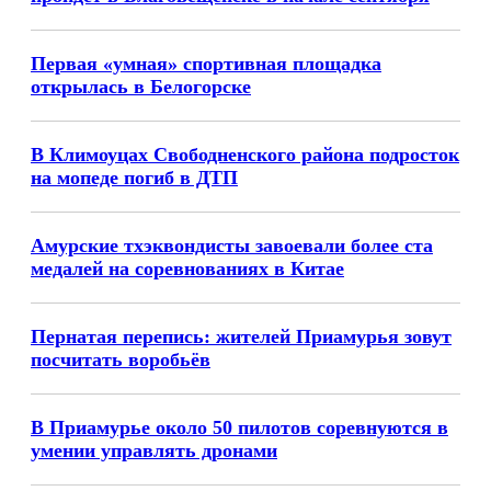
Первая «умная» спортивная площадка
открылась в Белогорске
В Климоуцах Свободненского района подросток
на мопеде погиб в ДТП
Амурские тхэквондисты завоевали более ста
медалей на соревнованиях в Китае
Пернатая перепись: жителей Приамурья зовут
посчитать воробьёв
В Приамурье около 50 пилотов соревнуются в
умении управлять дронами