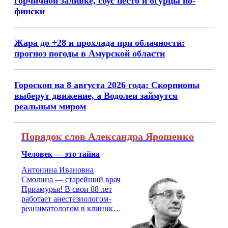
горчичной заливке, соус песто и огурцы по-
фински
Жара до +28 и прохлада при облачности:
прогноз погоды в Амурской области
Гороскоп на 8 августа 2026 года: Скорпионы
выберут движение, а Водолеи займутся
реальным миром
Порядок слов Александра Ярошенко
Человек — это тайна
Антонина Ивановна
Смолина — старейший врач
Приамурья! В свои 88 лет
работает анестезиологом-
реаниматологом в клинике
кардиохирургии Амурской
медицинской академии.