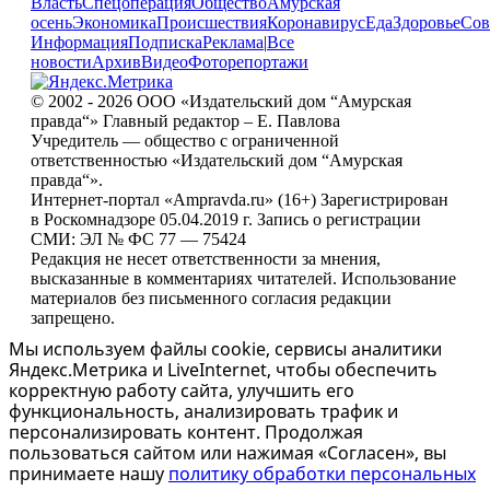
Власть
Спецоперация
Общество
Амурская
осень
Экономика
Происшествия
Коронавирус
Еда
Здоровье
Сов
Информация
Подписка
Реклама
|
Все
новости
Архив
Видео
Фоторепортажи
© 2002 - 2026 ООО «Издательский дом “Амурская
правда“» Главный редактор – Е. Павлова
Учредитель — общество с ограниченной
ответственностью «Издательский дом “Амурская
правда“».
Интернет-портал «Ampravda.ru» (16+) Зарегистрирован
в Роскомнадзоре 05.04.2019 г. Запись о регистрации
СМИ: ЭЛ № ФС 77 — 75424
Редакция не несет ответственности за мнения,
высказанные в комментариях читателей. Использование
материалов без письменного согласия редакции
запрещено.
Мы используем файлы cookie, сервисы аналитики
Яндекс.Метрика и LiveInternet, чтобы обеспечить
корректную работу сайта, улучшить его
функциональность, анализировать трафик и
персонализировать контент. Продолжая
пользоваться сайтом или нажимая «Согласен», вы
принимаете нашу
политику обработки персональных