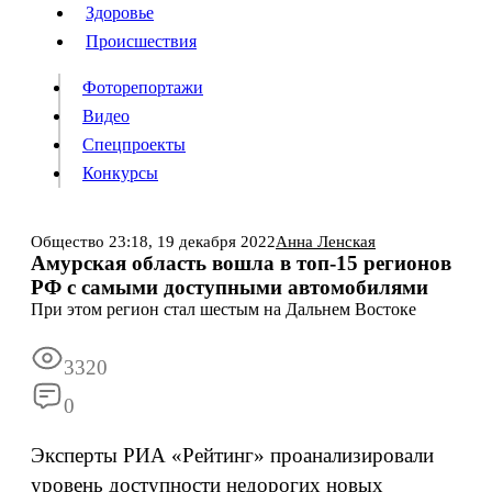
Люди
Здоровье
Здоровье
Происшествия
Происшествия
Фоторепортажи
Видео
Спецпроекты
Фоторепортажи
Видео
Конкурсы
Спецпроекты
Конкурсы
Войти
Общество
23:18,
19 декабря 2022
Анна Ленская
Амурская область вошла в топ-15 регионов
РФ с самыми доступными автомобилями
Информация
Подписка
Реклама
Все новости
Архив
При этом регион стал шестым на Дальнем Востоке
3320
0
Эксперты РИА «Рейтинг» проанализировали
уровень доступности недорогих новых