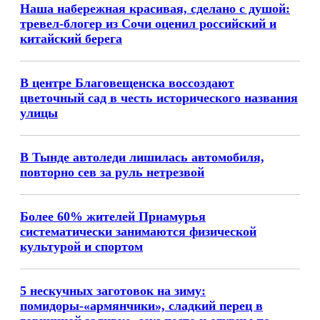
Наша набережная красивая, сделано с душой:
тревел-блогер из Сочи оценил российский и
китайский берега
В центре Благовещенска воссоздают
цветочный сад в честь исторического названия
улицы
В Тынде автоледи лишилась автомобиля,
повторно сев за руль нетрезвой
Более 60% жителей Приамурья
систематически занимаются физической
культурой и спортом
5 нескучных заготовок на зиму:
помидоры-«армянчики», сладкий перец в