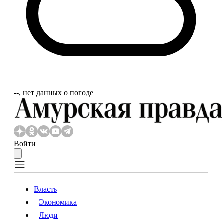
‐‐, нет данных о погоде
Войти
Власть
Экономика
Власть
Экономика
Люди