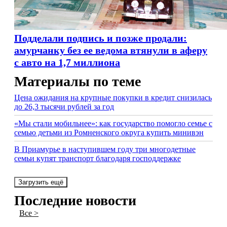
Подделали подпись и позже продали:
амурчанку без ее ведома втянули в аферу
с авто на 1,7 миллиона
Материалы по теме
Цена ожидания на крупные покупки в кредит снизилась
до 26,3 тысячи рублей за год
«Мы стали мобильнее»: как государство помогло семье с
семью детьми из Ромненского округа купить минивэн
В Приамурье в наступившем году три многодетные
семьи купят транспорт благодаря господдержке
Загрузить ещё
Последние новости
Все >