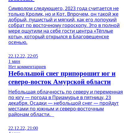
Символом следующего, 2023 года считается не
только Кролик, но и Кот. Впрочем, он такой же
добрый, пушистый и мягкий, как его лопоухий
собрат по восточному гороскопу. Это в полной
мере ощутили на себе гости центра «Тёплые
коты», который открылся в Благовещенске
осенью.
22.12.22, 22:05
1 мин
Нет комментариев
Небольшой снег припорошит юг и
северо-восток Амурской области
Небольшая облачность по северу и переменная
по югу — погода в Приамурье в пятницу, 23
декабря. Осадки — небольшой снег — пройдут
местами по южным и северо-восточным
районам области.
22.12.22, 21:00