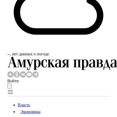
‐‐, нет данных о погоде
Войти
Власть
Экономика
Власть
Экономика