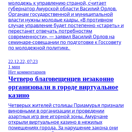
молодежь к управлению страной, считает
губернатор Амурской области Василий Орлов.
Органам государственной и муниципальной
власти нужны молодые кадры. «В противном
случае управление будет постепенно «стареть» и
перестанет отвечать потребностям
современности», — заявил Василий Орлов на
семинаре-совещании по подготовке к Госсовету
по молодежной политике.
22.12.22, 07:23
1 мин
Нет комментариев
Четверо благовещенцев незаконно
организовали в городе виртуальное
казино
Четверых жителей столицы Приамурья признали
виновными в организации и проведении
азартных игр вне игорной зоны. Амурчане
открыли виртуальное казино в нежилых
помещениях города. За нарушение закона они