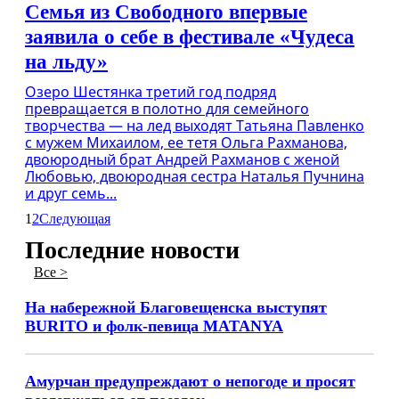
Семья из Свободного впервые
заявила о себе в фестивале «Чудеса
на льду»
Озеро Шестянка третий год подряд
превращается в полотно для семейного
творчества — на лед выходят Татьяна Павленко
с мужем Михаилом, ее тетя Ольга Рахманова,
двоюродный брат Андрей Рахманов с женой
Любовью, двоюродная сестра Наталья Пучнина
и друг семь...
1
2
Следующая
Последние новости
Все >
На набережной Благовещенска выступят
BURITO и фолк-певица MATANYA
Амурчан предупреждают о непогоде и просят