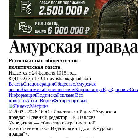
Региональная общественно-
политическая газета
Издается с 24 февраля 1918 года
8 (41-62) 35-17-91 novostiap@gmail.com
Власть
Спецоперация
Общество
Амурская
осень
Экономика
Происшествия
Коронавирус
Еда
Здоровье
Сов
Информация
Подписка
Реклама
|
Все
новости
Архив
Видео
Фоторепортажи
© 2002 - 2026 ООО «Издательский дом “Амурская
правда“» Главный редактор – Е. Павлова
Учредитель — общество с ограниченной
ответственностью «Издательский дом “Амурская
правда“».