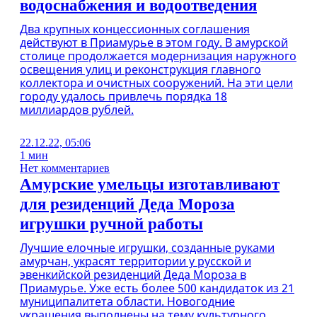
водоснабжения и водоотведения
Два крупных концессионных соглашения
действуют в Приамурье в этом году. В амурской
столице продолжается модернизация наружного
освещения улиц и реконструкция главного
коллектора и очистных сооружений. На эти цели
городу удалось привлечь порядка 18
миллиардов рублей.
22.12.22, 05:06
1 мин
Нет комментариев
Амурские умельцы изготавливают
для резиденций Деда Мороза
игрушки ручной работы
Лучшие елочные игрушки, созданные руками
амурчан, украсят территории у русской и
эвенкийской резиденций Деда Мороза в
Приамурье. Уже есть более 500 кандидаток из 21
муниципалитета области. Новогодние
украшения выполнены на тему культурного