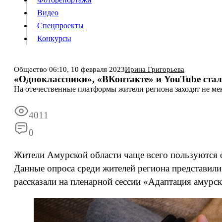
Видео
Конкурсы
Спецпроекты
Конкурсы
Войти
Общество
06:10,
10 февраля 2023
Ирина Григорьева
«Одноклассники», «ВКонтакте» и YouTube ст
На отечественные платформы жители региона заходят не мен
Информация
Подписка
Реклама
Все новости
Архив
4011
0
Жители Амурской области чаще всего пользуются 
Данные опроса среди жителей региона представили
рассказали на пленарной сессии «Адаптация амур