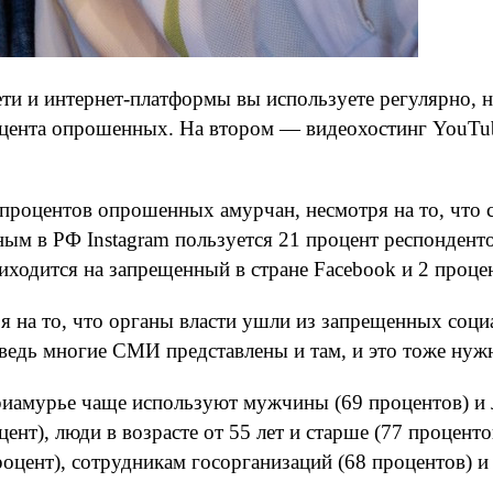
ти и интернет-платформы вы используете регулярно, не
цента опрошенных. На втором — видеохостинг YouTub
процентов опрошенных амурчан, несмотря на то, что с 
ным в РФ Instagram пользуется 21 процент респонден
ходится на запрещенный в стране Facebook и 2 процен
я на то, что органы власти ушли из запрещенных социа
ведь многие СМИ представлены и там, и это тоже нуж
иамурье чаще используют мужчины (69 процентов) и лю
нт), люди в возрасте от 55 лет и старше (77 проценто
роцент), сотрудникам госорганизаций (68 процентов) и