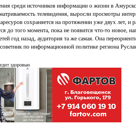
ения среди источников информации о жизни в Амурской
атриваемость телевидения, выросли просмотры интерне
ресуров сохраняется на протяжении уже двух лет, и ра
ся до того момента, пока не появится что-то новое, н
етей год назад, аудитория та же самая. Она переориен
советник по информационной политике региона Русла
редит здоровью