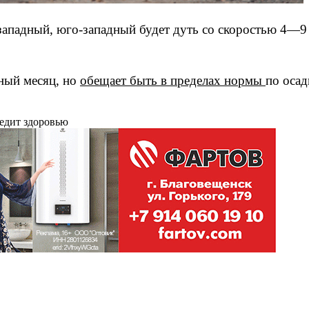
 западный, юго-западный будет дуть со скоростью 4—9 
ный месяц, но
обещает быть в пределах нормы
по оса
редит здоровью