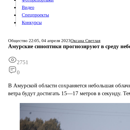
Видео
Конкурсы
Спецпроекты
Конкурсы
Войти
Общество
22:05,
04 апреля 2023
Оксана Светлая
Амурские синоптики прогнозируют в среду неб
Информация
Подписка
Реклама
Все новости
Архив
2751
0
В Амурской области сохраняется небольшая облач
ветра будут достигать 15—17 метров в секунду. Тем