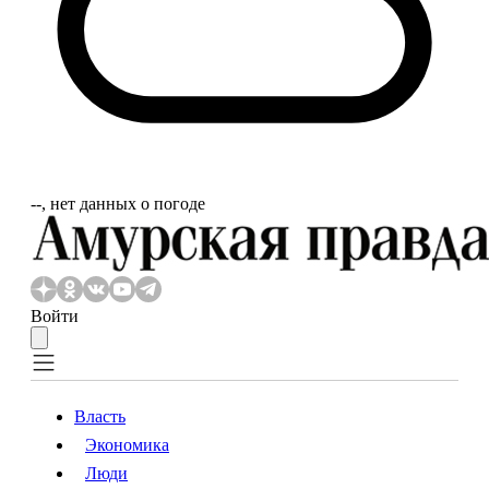
‐‐, нет данных о погоде
Войти
Власть
Экономика
Власть
Экономика
Люди