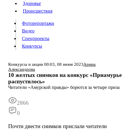
Люди
Здоровье
Здоровье
Происшествия
Происшествия
Фоторепортажи
Видео
Спецпроекты
Фоторепортажи
Видео
Конкурсы
Спецпроекты
Конкурсы
Войти
Конкурсы и акции
00:03,
08 июня 2023
Арина
Александрова
10 желтых снимков на конкурс «Приамурье
Информация
распустилось»
Подписка
Реклама
Все новости
Архив
Читатели «Амурской правды» борются за четыре приза
2866
0
Почти двести снимков прислали читатели