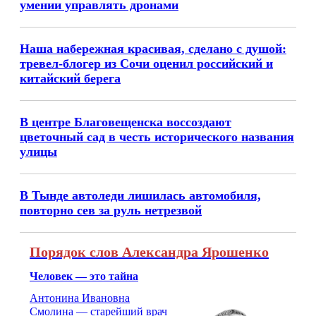
умении управлять дронами
Наша набережная красивая, сделано с душой:
тревел-блогер из Сочи оценил российский и
китайский берега
В центре Благовещенска воссоздают
цветочный сад в честь исторического названия
улицы
В Тынде автоледи лишилась автомобиля,
повторно сев за руль нетрезвой
Порядок слов Александра Ярошенко
Человек — это тайна
Антонина Ивановна
Смолина — старейший врач