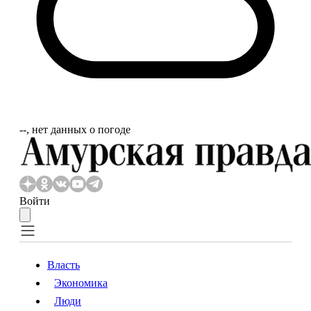
‐‐, нет данных о погоде
Войти
Власть
Экономика
Власть
Экономика
Люди