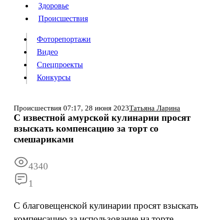
Люди
Здоровье
Здоровье
Происшествия
Происшествия
Фоторепортажи
Видео
Спецпроекты
Фоторепортажи
Видео
Конкурсы
Спецпроекты
Конкурсы
Войти
Происшествия
07:17,
28 июня 2023
Татьяна Ларина
С известной амурской кулинарии просят
взыскать компенсацию за торт со
Информация
Подписка
Реклама
Все новости
Архив
смешариками
4340
1
С благовещенской кулинарии просят взыскать
компенсацию за использование на торте