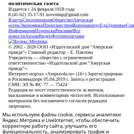
политическая газета
Издается с 24 февраля 1918 года
8 (41-62) 35-17-91 novostiap@gmail.com
Власть
Спецоперация
Общество
Амурская
осень
Экономика
Происшествия
Коронавирус
Еда
Здоровье
Сов
Информация
Подписка
Реклама
|
Все
новости
Архив
Видео
Фоторепортажи
© 2002 - 2026 ООО «Издательский дом “Амурская
правда“» Главный редактор – Е. Павлова
Учредитель — общество с ограниченной
ответственностью «Издательский дом “Амурская
правда“».
Интернет-портал «Ampravda.ru» (16+) Зарегистрирован
в Роскомнадзоре 05.04.2019 г. Запись о регистрации
СМИ: ЭЛ № ФС 77 — 75424
Редакция не несет ответственности за мнения,
высказанные в комментариях читателей. Использование
материалов без письменного согласия редакции
запрещено.
Мы используем файлы cookie, сервисы аналитики
Яндекс.Метрика и LiveInternet, чтобы обеспечить
корректную работу сайта, улучшить его
функциональность, анализировать трафик и