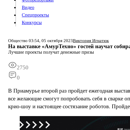
Видео
Конкурсы
Спецпроекты
Конкурсы
Войти
Общество
03:54,
05 октября 2023
Виктория Игнатюк
На выставке «АмурТехно» гостей научат собир
Лучшие проекты получат денежные призы
Информация
Подписка
Реклама
Все новости
Архив
2750
0
В Приамурье второй раз пройдет ежегодная выста
все желающие смогут попробовать себя в сварке оп
крио-шоу и настоящее состязание роботов. Пройде