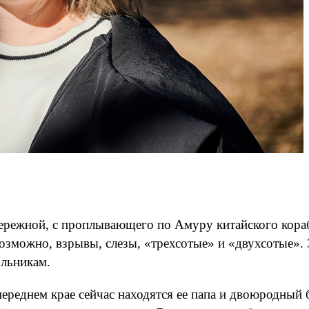
ережной, с проплывающего по Амуру китайского кораб
, возможно, взрывы, слезы, «трехсотые» и «двухсотые
льникам.
переднем крае сейчас находятся ее папа и двоюродный 