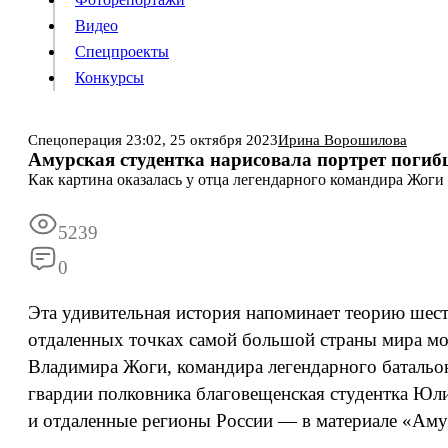
Видео
Конкурсы
Спецпроекты
Конкурсы
Войти
Спецоперация
23:02,
25 октября 2023
Ирина Ворошилова
Амурская студентка нарисовала портрет погиб
Как картина оказалась у отца легендарного командира Жог
Информация
Подписка
Реклама
Все новости
Архив
5239
0
Эта удивительная история напоминает теорию шести
отдаленных точках самой большой страны мира можн
Владимира Жоги, командира легендарного батальо
гвардии полковника благовещенская студентка Юлия
и отдаленные регионы России — в материале «Аму