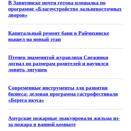
В Завитинске почти готова площадка по
программе «Благоустройство дальневосточных
дворов»
Капитальный ремонт бани в Райчихинске
вышел на новый этап
Птенец знаменитой журавлихи Снежинки
догнал по размерам родителей и научился
ловить лягушек
Современные инструменты для развития
бизнеса: деловая программа гастрофестиваля
«Берега вкуса»
Амурские пожарные эвакуировали жильца из-
за пожара в ванной комнате