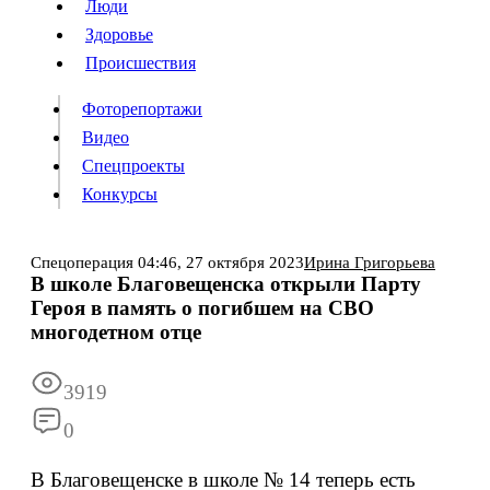
Люди
Люди
Здоровье
Здоровье
Происшествия
Происшествия
Фоторепортажи
Видео
Спецпроекты
Фоторепортажи
Видео
Конкурсы
Спецпроекты
Конкурсы
Войти
Спецоперация
04:46,
27 октября 2023
Ирина Григорьева
В школе Благовещенска открыли Парту
Героя в память о погибшем на СВО
Информация
Подписка
Реклама
Все новости
Архив
многодетном отце
3919
0
В Благовещенске в школе № 14 теперь есть