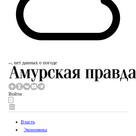
‐‐, нет данных о погоде
Войти
Власть
Экономика
Власть
Экономика