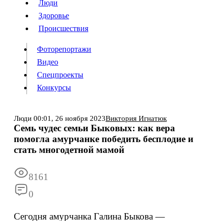
Люди
Люди
Здоровье
Здоровье
Происшествия
Происшествия
Фоторепортажи
Видео
Спецпроекты
Фоторепортажи
Видео
Конкурсы
Спецпроекты
Конкурсы
Войти
Люди
00:01,
26 ноября 2023
Виктория Игнатюк
Семь чудес семьи Быковых: как вера
помогла амурчанке победить бесплодие и
Информация
Подписка
Реклама
Все новости
Архив
стать многодетной мамой
8161
0
Сегодня амурчанка Галина Быкова —