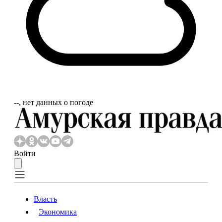
‐‐, нет данных о погоде
Войти
Власть
Экономика
Власть
Экономика