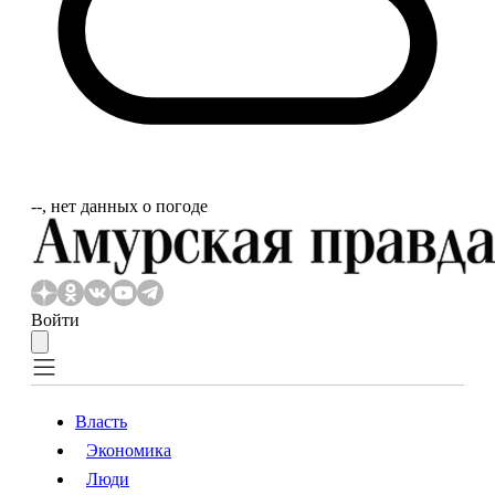
‐‐, нет данных о погоде
Войти
Власть
Экономика
Власть
Экономика
Люди