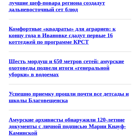
лучшие шеф-повара региона создадут
дальневосточный сет блюд
Комфортные «квадраты» для аграриев: к
концу года в Ивановке сдадут первые 16
коттеджей по программе КРСТ
Шесть мордуш и 650 метров сетей: амурские
охотоведы подвели итоги «генеральной
уборки» в водоемах
Успешно приемку прошли почти все детсады и
школы Благовещенска
Амурские архивисты обнаружили 120-летние
документы с личной подписью Марии Кнауф-
Каминской