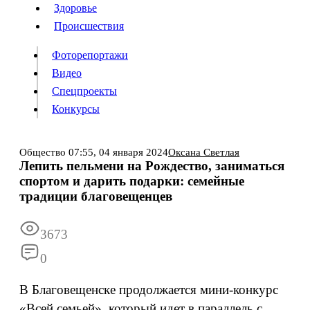
Люди
Здоровье
Здоровье
Происшествия
Происшествия
Фоторепортажи
Видео
Спецпроекты
Фоторепортажи
Видео
Конкурсы
Спецпроекты
Конкурсы
Войти
Общество
07:55,
04 января 2024
Оксана Светлая
Лепить пельмени на Рождество, заниматься
спортом и дарить подарки: семейные
Информация
Подписка
Реклама
Все новости
Архив
традиции благовещенцев
3673
0
В Благовещенске продолжается мини-конкурс
«Всей семьей», который идет в параллель с