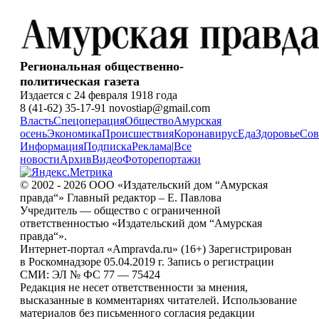
Региональная общественно-
политическая газета
Издается с 24 февраля 1918 года
8 (41-62) 35-17-91 novostiap@gmail.com
Власть
Спецоперация
Общество
Амурская
осень
Экономика
Происшествия
Коронавирус
Еда
Здоровье
Сов
Информация
Подписка
Реклама
|
Все
новости
Архив
Видео
Фоторепортажи
© 2002 - 2026 ООО «Издательский дом “Амурская
правда“» Главный редактор – Е. Павлова
Учредитель — общество с ограниченной
ответственностью «Издательский дом “Амурская
правда“».
Интернет-портал «Ampravda.ru» (16+) Зарегистрирован
в Роскомнадзоре 05.04.2019 г. Запись о регистрации
СМИ: ЭЛ № ФС 77 — 75424
Редакция не несет ответственности за мнения,
высказанные в комментариях читателей. Использование
материалов без письменного согласия редакции