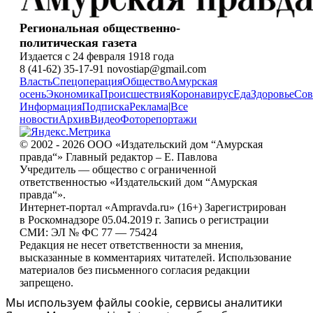
Региональная общественно-
политическая газета
Издается с 24 февраля 1918 года
8 (41-62) 35-17-91 novostiap@gmail.com
Власть
Спецоперация
Общество
Амурская
осень
Экономика
Происшествия
Коронавирус
Еда
Здоровье
Сов
Информация
Подписка
Реклама
|
Все
новости
Архив
Видео
Фоторепортажи
© 2002 - 2026 ООО «Издательский дом “Амурская
правда“» Главный редактор – Е. Павлова
Учредитель — общество с ограниченной
ответственностью «Издательский дом “Амурская
правда“».
Интернет-портал «Ampravda.ru» (16+) Зарегистрирован
в Роскомнадзоре 05.04.2019 г. Запись о регистрации
СМИ: ЭЛ № ФС 77 — 75424
Редакция не несет ответственности за мнения,
высказанные в комментариях читателей. Использование
материалов без письменного согласия редакции
запрещено.
Мы используем файлы cookie, сервисы аналитики