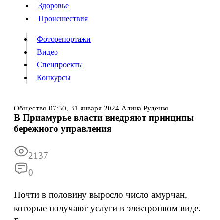
Люди
Здоровье
Здоровье
Происшествия
Происшествия
Фоторепортажи
Видео
Спецпроекты
Фоторепортажи
Видео
Конкурсы
Спецпроекты
Конкурсы
Войти
Общество
07:50,
31 января 2024
Алина Руденко
В Приамурье власти внедряют принципы
бережного управления
Информация
Подписка
Реклама
Все новости
Архив
2137
0
Почти в половину выросло число амурчан,
которые получают услуги в электронном виде.