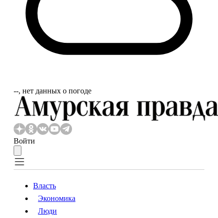
‐‐, нет данных о погоде
Войти
Власть
Экономика
Власть
Экономика
Люди