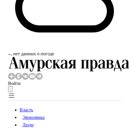
‐‐, нет данных о погоде
Войти
Власть
Экономика
Власть
Экономика
Люди