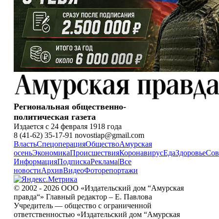
Региональная общественно-
политическая газета
Издается с 24 февраля 1918 года
8 (41-62) 35-17-91 novostiap@gmail.com
Власть
Спецоперация
Общество
Амурская
осень
Экономика
Происшествия
Коронавирус
Еда
Здоровье
Сов
Информация
Подписка
Реклама
|
Все
новости
Архив
Видео
Фоторепортажи
© 2002 - 2026 ООО «Издательский дом “Амурская
правда“» Главный редактор – Е. Павлова
Учредитель — общество с ограниченной
ответственностью «Издательский дом “Амурская