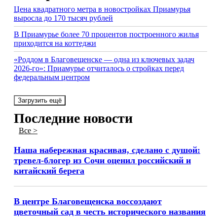
Цена квадратного метра в новостройках Приамурья
выросла до 170 тысяч рублей
В Приамурье более 70 процентов построенного жилья
приходится на коттеджи
«Роддом в Благовещенске — одна из ключевых задач
2026-го»: Приамурье отчиталось о стройках перед
федеральным центром
Загрузить ещё
Последние новости
Все >
Наша набережная красивая, сделано с душой:
тревел-блогер из Сочи оценил российский и
китайский берега
В центре Благовещенска воссоздают
цветочный сад в честь исторического названия