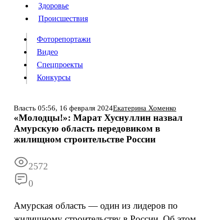
Люди
Здоровье
Здоровье
Происшествия
Происшествия
Фоторепортажи
Видео
Спецпроекты
Фоторепортажи
Видео
Конкурсы
Спецпроекты
Конкурсы
Войти
Власть
05:56,
16 февраля 2024
Екатерина Хоменко
«Молодцы!»: Марат Хуснуллин назвал
Амурскую область передовиком в
Информация
Подписка
Реклама
Все новости
Архив
жилищном строительстве России
2572
0
Амурская область — один из лидеров по
жилищному строительству в России. Об этом