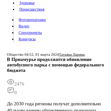
Люди
Здоровье
Здоровье
Происшествия
Происшествия
Фоторепортажи
Видео
Спецпроекты
Фоторепортажи
Видео
Конкурсы
Спецпроекты
Конкурсы
Войти
Общество
04:52,
01 марта 2024
Татьяна Ларина
В Приамурье продолжится обновление
автобусного парка с помощью федерального
Информация
Подписка
Реклама
Все новости
Архив
бюджета
2476
0
До 2030 года регионы получат дополнительно
40 тысяч единиц общественного транспорта,