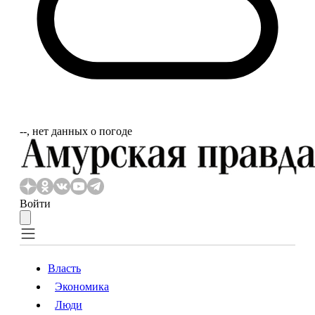
‐‐, нет данных о погоде
Войти
Власть
Экономика
Власть
Экономика
Люди