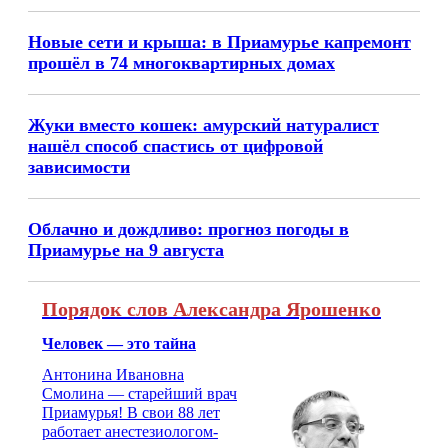
Новые сети и крыша: в Приамурье капремонт
прошёл в 74 многоквартирных домах
Жуки вместо кошек: амурский натуралист
нашёл способ спастись от цифровой
зависимости
Облачно и дождливо: прогноз погоды в
Приамурье на 9 августа
Порядок слов Александра Ярошенко
Человек — это тайна
Антонина Ивановна
Смолина — старейший врач
Приамурья! В свои 88 лет
работает анестезиологом-