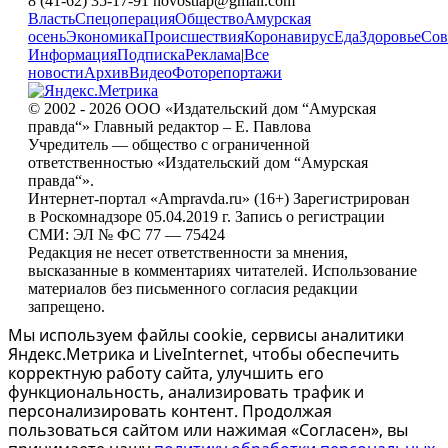
8 (41-62) 35-17-91 novostiap@gmail.com
Власть
Спецоперация
Общество
Амурская
осень
Экономика
Происшествия
Коронавирус
Еда
Здоровье
Сов
Информация
Подписка
Реклама
|
Все
новости
Архив
Видео
Фоторепортажи
© 2002 - 2026 ООО «Издательский дом “Амурская
правда“» Главный редактор – Е. Павлова
Учредитель — общество с ограниченной
ответственностью «Издательский дом “Амурская
правда“».
Интернет-портал «Ampravda.ru» (16+) Зарегистрирован
в Роскомнадзоре 05.04.2019 г. Запись о регистрации
СМИ: ЭЛ № ФС 77 — 75424
Редакция не несет ответственности за мнения,
высказанные в комментариях читателей. Использование
материалов без письменного согласия редакции
запрещено.
Мы используем файлы cookie, сервисы аналитики
Яндекс.Метрика и LiveInternet, чтобы обеспечить
корректную работу сайта, улучшить его
функциональность, анализировать трафик и
персонализировать контент. Продолжая
пользоваться сайтом или нажимая «Согласен», вы