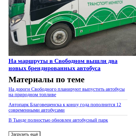
На маршруты в Свободном вышли два
новых брендированных автобуса
Материалы по теме
На дороги Свободного планируют выпустить автобусы
на природном топливе
Автопарк Благовещенска к концу года пополнится 12
современными автобусами
В Тынде полностью обновлен автобусный парк
Загрузить ещё