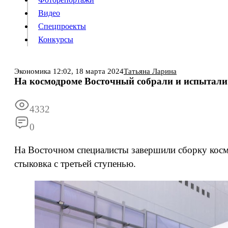
Видео
Конкурсы
Спецпроекты
Конкурсы
Войти
Экономика
12:02,
18 марта 2024
Татьяна Ларина
На космодроме Восточный собрали и испытали
Информация
Подписка
Реклама
Все новости
Архив
4332
0
На Восточном специалисты завершили сборку косм
стыковка с третьей ступенью.