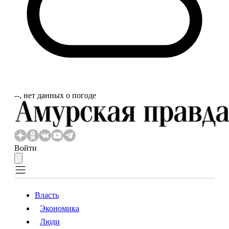
‐‐, нет данных о погоде
Войти
Власть
Экономика
Власть
Экономика
Люди