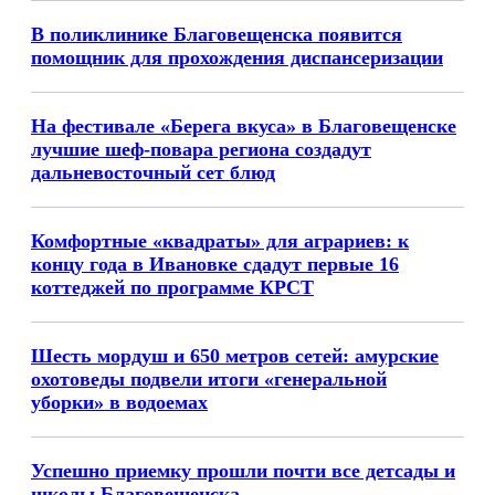
В поликлинике Благовещенска появится
помощник для прохождения диспансеризации
На фестивале «Берега вкуса» в Благовещенске
лучшие шеф-повара региона создадут
дальневосточный сет блюд
Комфортные «квадраты» для аграриев: к
концу года в Ивановке сдадут первые 16
коттеджей по программе КРСТ
Шесть мордуш и 650 метров сетей: амурские
охотоведы подвели итоги «генеральной
уборки» в водоемах
Успешно приемку прошли почти все детсады и
школы Благовещенска