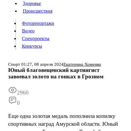
Люди
Здоровье
Здоровье
Происшествия
Происшествия
Фоторепортажи
Видео
Спецпроекты
Фоторепортажи
Видео
Конкурсы
Спецпроекты
Конкурсы
Войти
Спорт
01:27,
08 апреля 2024
Екатерина Хоменко
Юный благовещенский картингист
завоевал золото на гонках в Грозном
Информация
Подписка
Реклама
Все новости
Архив
2960
0
Еще одна золотая медаль пополнила копилку
спортивных наград Амурской области. Юный