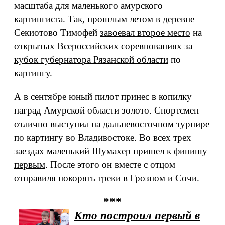
масштаба для маленького амурского
картингиста. Так, прошлым летом в деревне
Секиотово Тимофей
завоевал второе место
на
открытых Всероссийских соревнованиях
за
кубок губернатора Рязанской области
по
картингу.
А в сентябре юный пилот принес в копилку
наград Амурской области золото. Спортсмен
отлично выступил на дальневосточном турнире
по картингу во Владивостоке. Во всех трех
заездах маленький Шумахер
пришел к финишу
первым
. После этого он вместе с отцом
отправиля покорять треки в Грозном и Сочи.
***
Кто построил первый в