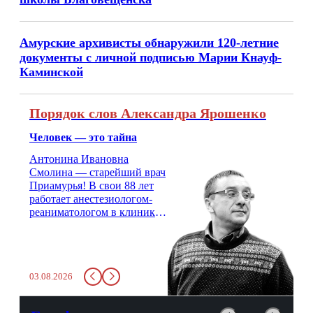
Амурские архивисты обнаружили 120-летние
документы с личной подписью Марии Кнауф-
Каминской
Порядок слов Александра Ярошенко
Человек — это тайна
Антонина Ивановна
Смолина — старейший врач
Приамурья! В свои 88 лет
работает анестезиологом-
реаниматологом в клинике
кардиохирургии Амурской
медицинской академии.
Монолог врача с 66-летним
стажем о жизни, смерти
03.08.2026
душе и духе. Откровенно о
любви, профессиональном
выгорании и Боге.