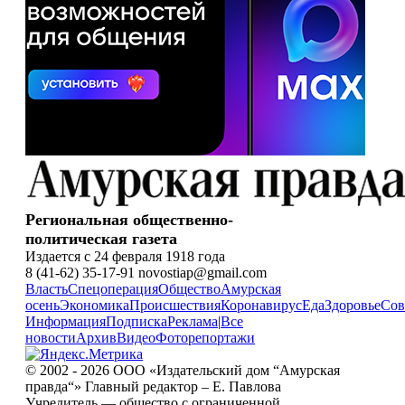
Региональная общественно-
политическая газета
Издается с 24 февраля 1918 года
8 (41-62) 35-17-91 novostiap@gmail.com
Власть
Спецоперация
Общество
Амурская
осень
Экономика
Происшествия
Коронавирус
Еда
Здоровье
Сов
Информация
Подписка
Реклама
|
Все
новости
Архив
Видео
Фоторепортажи
© 2002 - 2026 ООО «Издательский дом “Амурская
правда“» Главный редактор – Е. Павлова
Учредитель — общество с ограниченной