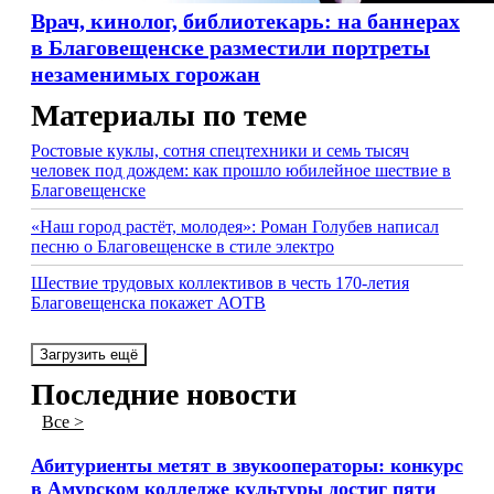
Врач, кинолог, библиотекарь: на баннерах
в Благовещенске разместили портреты
незаменимых горожан
Материалы по теме
Ростовые куклы, сотня спецтехники и семь тысяч
человек под дождем: как прошло юбилейное шествие в
Благовещенске
«Наш город растёт, молодея»: Роман Голубев написал
песню о Благовещенске в стиле электро
Шествие трудовых коллективов в честь 170-летия
Благовещенска покажет АОТВ
Загрузить ещё
Последние новости
Все >
Абитуриенты метят в звукооператоры: конкурс
в Амурском колледже культуры достиг пяти