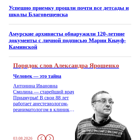
Успешно приемку прошли почти все детсады и
школы Благовещенска
Амурские архивисты обнаружили 120-летние
документы с личной подписью Марии Кнауф-
Каминской
Порядок слов Александра Ярошенко
Человек — это тайна
Антонина Ивановна
Смолина — старейший врач
Приамурья! В свои 88 лет
работает анестезиологом-
реаниматологом в клинике
кардиохирургии Амурской
медицинской академии.
Монолог врача с 66-летним
стажем о жизни, смерти
03.08.2026
душе и духе. Откровенно о