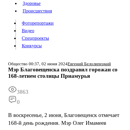
Люди
Здоровье
Здоровье
Происшествия
Происшествия
Фоторепортажи
Видео
Спецпроекты
Фоторепортажи
Видео
Конкурсы
Спецпроекты
Конкурсы
Войти
Общество
00:37,
02 июня 2024
Евгений Белолипецкий
Мэр Благовещенска поздравил горожан со
168-летием столицы Приамурья
Информация
Подписка
Реклама
Все новости
Архив
3863
0
В воскресенье, 2 июня, Благовещенск отмечает
168-й день рождения. Мэр Олег Имамеев