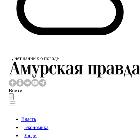
‐‐, нет данных о погоде
Войти
Власть
Экономика
Власть
Экономика
Люди