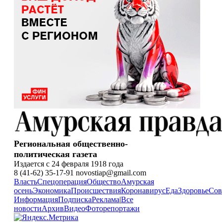
Региональная общественно-
политическая газета
Издается с 24 февраля 1918 года
8 (41-62) 35-17-91 novostiap@gmail.com
Власть
Спецоперация
Общество
Амурская
осень
Экономика
Происшествия
Коронавирус
Еда
Здоровье
Сов
Информация
Подписка
Реклама
|
Все
новости
Архив
Видео
Фоторепортажи