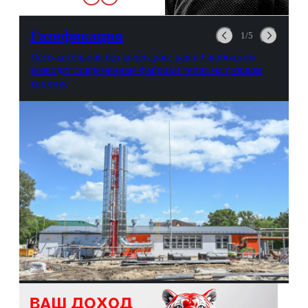
любви, профессиональном
выгорании и Боге.
Газификация
1/5
Лего-котельная без кочегаров: как в Свободном
возводят современные фабрики тепла на газовом
топливе