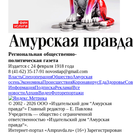
Региональная общественно-
политическая газета
Издается с 24 февраля 1918 года
8 (41-62) 35-17-91 novostiap@gmail.com
Власть
Спецоперация
Общество
Амурская
осень
Экономика
Происшествия
Коронавирус
Еда
Здоровье
Сов
Информация
Подписка
Реклама
|
Все
новости
Архив
Видео
Фоторепортажи
© 2002 - 2026 ООО «Издательский дом “Амурская
правда“» Главный редактор – Е. Павлова
Учредитель — общество с ограниченной
ответственностью «Издательский дом “Амурская
правда“».
Интернет-портал «Ampravda.ru» (16+) Зарегистрирован