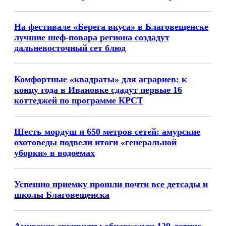
На фестивале «Берега вкуса» в Благовещенске
лучшие шеф-повара региона создадут
дальневосточный сет блюд
Комфортные «квадраты» для аграриев: к
концу года в Ивановке сдадут первые 16
коттеджей по программе КРСТ
Шесть мордуш и 650 метров сетей: амурские
охотоведы подвели итоги «генеральной
уборки» в водоемах
Успешно приемку прошли почти все детсады и
школы Благовещенска