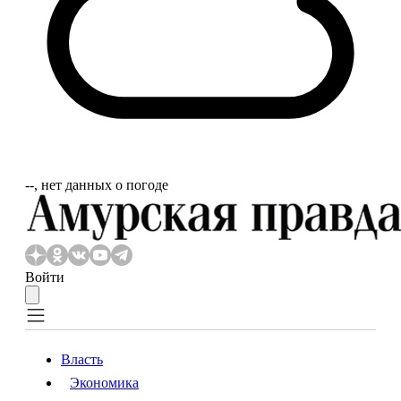
‐‐, нет данных о погоде
Войти
Власть
Экономика
Власть
Экономика