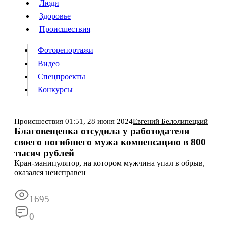
Люди
Люди
Здоровье
Здоровье
Происшествия
Происшествия
Фоторепортажи
Видео
Спецпроекты
Фоторепортажи
Видео
Конкурсы
Спецпроекты
Конкурсы
Войти
Происшествия
01:51,
28 июня 2024
Евгений Белолипецкий
Благовещенка отсудила у работодателя
своего погибшего мужа компенсацию в 800
Информация
Подписка
Реклама
Все новости
Архив
тысяч рублей
Кран-манипулятор, на котором мужчина упал в обрыв,
оказался неисправен
1695
0