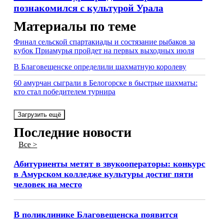
познакомился с культурой Урала
Материалы по теме
Финал сельской спартакиады и состязание рыбаков за
кубок Приамурья пройдет на первых выходных июля
В Благовещенске определили шахматную королеву
60 амурчан сыграли в Белогорске в быстрые шахматы:
кто стал победителем турнира
Загрузить ещё
Последние новости
Все >
Абитуриенты метят в звукооператоры: конкурс
в Амурском колледже культуры достиг пяти
человек на место
В поликлинике Благовещенска появится