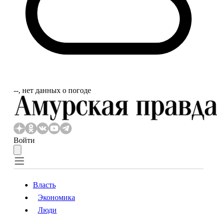
‐‐, нет данных о погоде
Войти
Власть
Экономика
Власть
Экономика
Люди