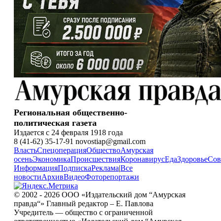
Региональная общественно-
политическая газета
Издается с 24 февраля 1918 года
8 (41-62) 35-17-91 novostiap@gmail.com
Власть
Спецоперация
Общество
Амурская
осень
Экономика
Происшествия
Коронавирус
Еда
Здоровье
Сов
Информация
Подписка
Реклама
|
Все
новости
Архив
Видео
Фоторепортажи
© 2002 - 2026 ООО «Издательский дом “Амурская
правда“» Главный редактор – Е. Павлова
Учредитель — общество с ограниченной