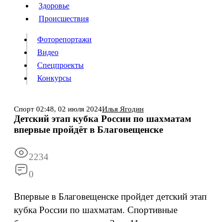
Люди
Здоровье
Здоровье
Происшествия
Происшествия
Фоторепортажи
Видео
Спецпроекты
Фоторепортажи
Видео
Конкурсы
Спецпроекты
Конкурсы
Войти
Спорт
02:48,
02 июля 2024
Илья Ягодин
Детский этап кубка России по шахматам
впервые пройдёт в Благовещенске
Информация
Подписка
Реклама
Все новости
Архив
2234
0
Впервые в Благовещенске пройдет детский этап
кубка России по шахматам. Спортивные