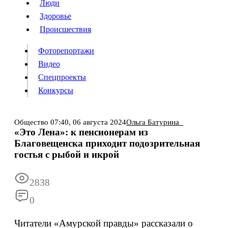
Люди
Люди
Здоровье
Здоровье
Происшествия
Происшествия
Фоторепортажи
Видео
Спецпроекты
Фоторепортажи
Видео
Конкурсы
Спецпроекты
Конкурсы
Войти
Общество
07:40,
06 августа 2024
Ольга Батурина
«Это Лена»: к пенсионерам из
Благовещенска приходит подозрительная
Информация
Подписка
Реклама
Все новости
Архив
гостья с рыбой и икрой
2838
0
Читатели «Амурской правды» рассказали о