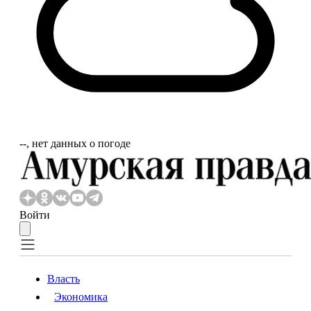
‐‐, нет данных о погоде
Войти
Власть
Экономика
Власть
Экономика