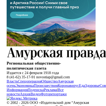
Региональная общественно-
политическая газета
Издается с 24 февраля 1918 года
8 (41-62) 35-17-91 novostiap@gmail.com
Власть
Спецоперация
Общество
Амурская
осень
Экономика
Происшествия
Коронавирус
Еда
Здоровье
Сов
Информация
Подписка
Реклама
|
Все
новости
Архив
Видео
Фоторепортажи
© 2002 - 2026 ООО «Издательский дом “Амурская