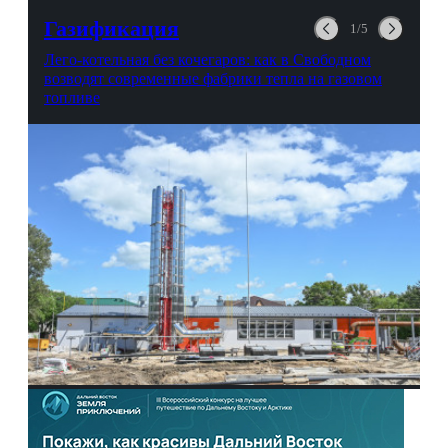
выгорании и Боге.
Газификация
1/5
Лего-котельная без кочегаров: как в Свободном
возводят современные фабрики тепла на газовом
топливе