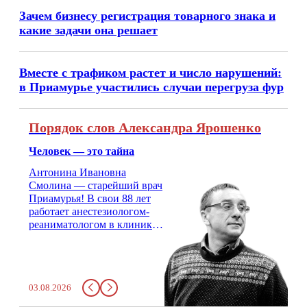
Зачем бизнесу регистрация товарного знака и
какие задачи она решает
Вместе с трафиком растет и число нарушений:
в Приамурье участились случаи перегруза фур
Порядок слов Александра Ярошенко
Человек — это тайна
Антонина Ивановна
Смолина — старейший врач
Приамурья! В свои 88 лет
работает анестезиологом-
реаниматологом в клинике
кардиохирургии Амурской
медицинской академии.
Монолог врача с 66-летним
стажем о жизни, смерти
03.08.2026
душе и духе. Откровенно о
любви, профессиональном