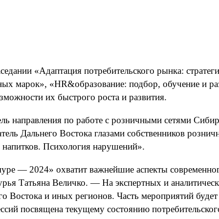
седании «Адаптация потребительского рынка: стратег
тных марок», «HR&образование: подбор, обучение и раз
зможности их быстрого роста и развития.
ль направления по работе с розничными сетями Сибир
ель Дальнего Востока глазами собственников розничны
 напитков. Психология нарушений».
ре — 2024» охватит важнейшие аспекты современного
рья Татьяна Величко. — На экспертных и аналитическ
го Востока и иных регионов. Часть мероприятий буде
з сессий посвящена текущему состоянию потребительс