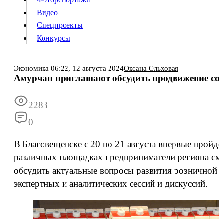
Видео
Конкурсы
Спецпроекты
Конкурсы
Войти
Экономика
06:22,
12 августа 2024
Оксана Ольховая
Амурчан приглашают обсудить продвижение со
Информация
Подписка
Реклама
Все новости
Архив
2283
0
В Благовещенске с 20 по 21 августа впервые прой
различных площадках предприниматели региона см
обсудить актуальные вопросы развития розничной 
экспертных и аналитических сессий и дискуссий.