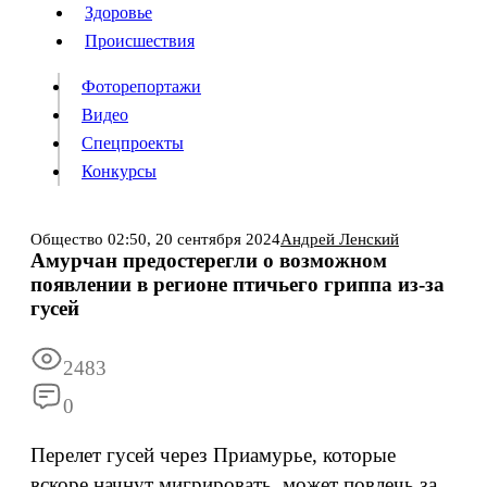
Люди
Здоровье
Здоровье
Происшествия
Происшествия
Фоторепортажи
Видео
Спецпроекты
Фоторепортажи
Видео
Конкурсы
Спецпроекты
Конкурсы
Войти
Общество
02:50,
20 сентября 2024
Андрей Ленский
Амурчан предостерегли о возможном
появлении в регионе птичьего гриппа из-за
Информация
Подписка
Реклама
Все новости
Архив
гусей
2483
0
Перелет гусей через Приамурье, которые
вскоре начнут мигрировать, может повлечь за