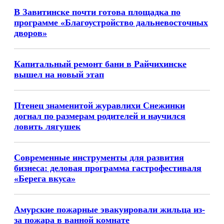
В Завитинске почти готова площадка по
программе «Благоустройство дальневосточных
дворов»
Капитальный ремонт бани в Райчихинске
вышел на новый этап
Птенец знаменитой журавлихи Снежинки
догнал по размерам родителей и научился
ловить лягушек
Современные инструменты для развития
бизнеса: деловая программа гастрофестиваля
«Берега вкуса»
Амурские пожарные эвакуировали жильца из-
за пожара в ванной комнате