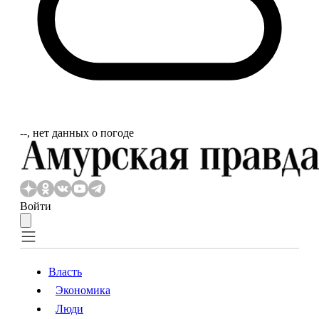
‐‐, нет данных о погоде
Войти
Власть
Экономика
Власть
Экономика
Люди