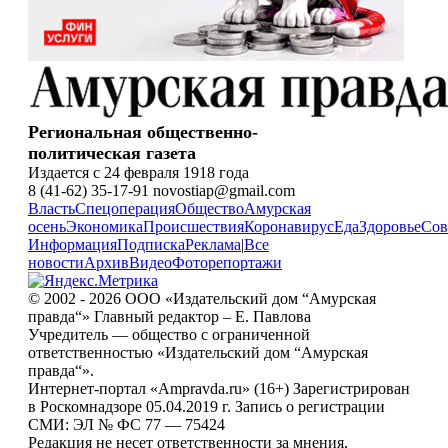
Региональная общественно-
политическая газета
Издается с 24 февраля 1918 года
8 (41-62) 35-17-91 novostiap@gmail.com
Власть
Спецоперация
Общество
Амурская
осень
Экономика
Происшествия
Коронавирус
Еда
Здоровье
Сов
Информация
Подписка
Реклама
|
Все
новости
Архив
Видео
Фоторепортажи
© 2002 - 2026 ООО «Издательский дом “Амурская
правда“» Главный редактор – Е. Павлова
Учредитель — общество с ограниченной
ответственностью «Издательский дом “Амурская
правда“».
Интернет-портал «Ampravda.ru» (16+) Зарегистрирован
в Роскомнадзоре 05.04.2019 г. Запись о регистрации
СМИ: ЭЛ № ФС 77 — 75424
Редакция не несет ответственности за мнения,