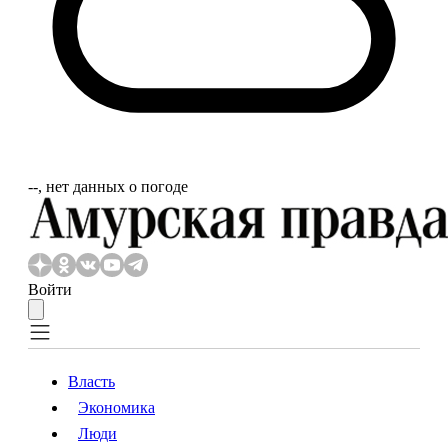
‐‐, нет данных о погоде
Войти
Власть
Экономика
Власть
Экономика
Люди