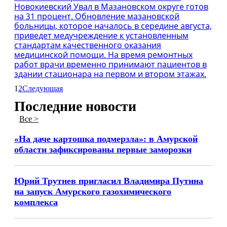
Новокиевский Увал в Мазановском округе готов
на 31 процент. Обновление мазановской
больницы, которое началось в середине августа,
приведет медучреждение к установленным
стандартам качественного оказания
медицинской помощи. На время ремонтных
работ врачи временно принимают пациентов в
здании стационара на первом и втором этажах.
1
2
Следующая
Последние новости
Все >
«На даче картошка подмерзла»: в Амурской
области зафиксированы первые заморозки
Юрий Трутнев пригласил Владимира Путина
на запуск Амурского газохимического
комплекса