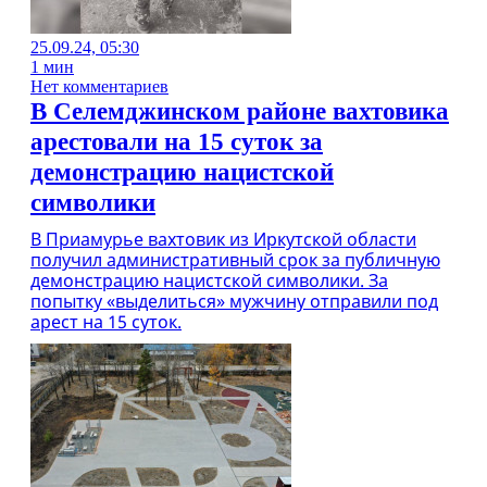
25.09.24, 05:30
1 мин
Нет комментариев
В Селемджинском районе вахтовика
арестовали на 15 суток за
демонстрацию нацистской
символики
В Приамурье вахтовик из Иркутской области
получил административный срок за публичную
демонстрацию нацистской символики. За
попытку «выделиться» мужчину отправили под
арест на 15 суток.