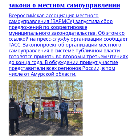
закона о местном самоуправлении
Всероссийская ассоциация местного
самоуправления (ВАРМСУ) запустила сбор
предложений по корректировке
муниципального законодательства. Об этом со
ссылкой на пресс-службу организации сообщает
ТАСС. Законопроект об организации местного
самоуправления в системе публичной власти
готовятся принять во втором и третьем чтениях
до конца года. В обсуждении примут участие
представители всех регионов России, в том
числе от Амурской области.