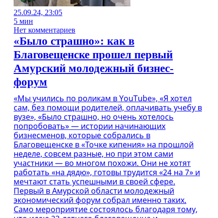
25.09.24, 23:05
5 мин
Нет комментариев
«Было страшно»: как в
Благовещенске прошел первый
Амурский молодежный бизнес-
форум
«Мы учились по роликам в YouTube», «Я хотел
сам, без помощи родителей, оплачивать учебу в
вузе», «Было страшно, но очень хотелось
попробовать» — истории начинающих
бизнесменов, которые собрались в
Благовещенске в «Точке кипения» на прошлой
неделе, совсем разные, но при этом сами
участники — во многом похожи. Они не хотят
работать «на дядю», готовы трудится «24 на 7» и
мечтают стать успешными в своей сфере.
Первый в Амурской области молодежный
экономический форум собрал именно таких.
Само мероприятие состоялось благодаря тому,