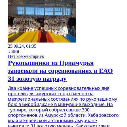
25.09.24, 01:35
1 мин
Нет комментариев
Рукопашники из Приамурья
завоевали на соревнованиях в ЕАО
31 золотую награду
Два крайне успешных соревновательных дня
прошли для амурских спортсменов на
межрегиональных состязаниях по рукопашному
бою в Биробиджане в минувшие выходные. На
турнире, который собрал свыше 300
спортсменов из Амурской области, Хабаровского
края и Еврейской автономии, амурчане
выиграли 31 золотую медаль. Как отметили в