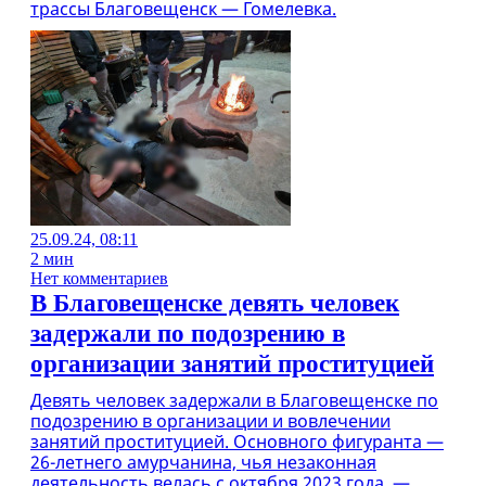
трассы Благовещенск — Гомелевка.
25.09.24, 08:11
2 мин
Нет комментариев
В Благовещенске девять человек
задержали по подозрению в
организации занятий проституцией
Девять человек задержали в Благовещенске по
подозрению в организации и вовлечении
занятий проституцией. Основного фигуранта —
26-летнего амурчанина, чья незаконная
деятельность велась с октября 2023 года, —