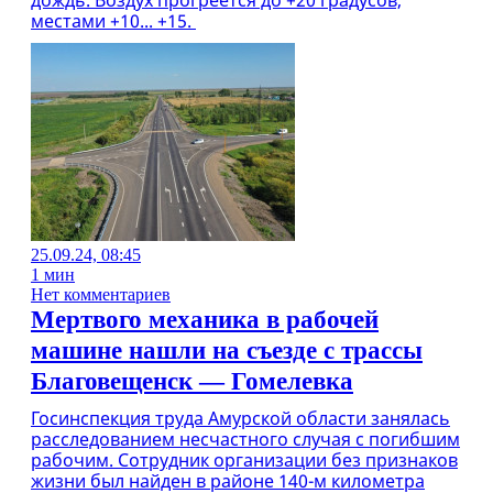
дождь. Воздух прогреется до +20 градусов,
местами +10... +15.
25.09.24, 08:45
1 мин
Нет комментариев
Мертвого механика в рабочей
машине нашли на съезде с трассы
Благовещенск — Гомелевка
Госинспекция труда Амурской области занялась
расследованием несчастного случая с погибшим
рабочим. Сотрудник организации без признаков
жизни был найден в районе 140-м километра