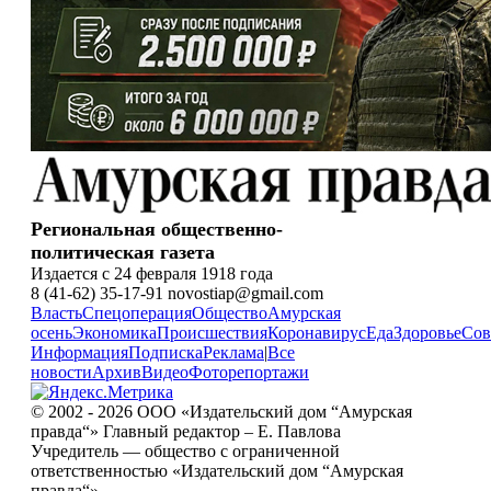
Региональная общественно-
политическая газета
Издается с 24 февраля 1918 года
8 (41-62) 35-17-91 novostiap@gmail.com
Власть
Спецоперация
Общество
Амурская
осень
Экономика
Происшествия
Коронавирус
Еда
Здоровье
Сов
Информация
Подписка
Реклама
|
Все
новости
Архив
Видео
Фоторепортажи
© 2002 - 2026 ООО «Издательский дом “Амурская
правда“» Главный редактор – Е. Павлова
Учредитель — общество с ограниченной
ответственностью «Издательский дом “Амурская
правда“».