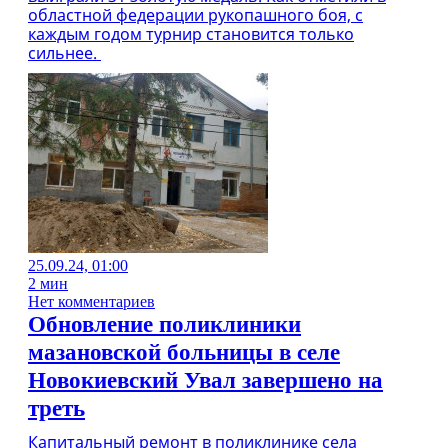
областной федерации рукопашного боя, с
каждым годом турнир становится только
сильнее.
25.09.24, 01:00
2 мин
Нет комментариев
Обновление поликлиники
мазановской больницы в селе
Новокиевский Увал завершено на
треть
Капитальный ремонт в поликлинике села