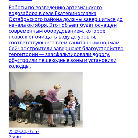
Работы по возведению артезианского
водозабора в селе Екатеринославка
Октябрьского района должны завершиться до
начала октября. Этот объект будет оснащен
современным оборудованием, которое
позволяет очищать воду до уровня,
соответствующего всем санитарным нормам.
Сейчас строители завершают благоустройство
территории — заасфальтировали дорогу,
обустроили пешеходные зоны и установили
колодцы.
25.09.24, 05:57
2 мин