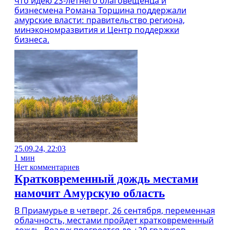
что идею 23-летнего благовещенца и
бизнесмена Романа Торшина поддержали
амурские власти: правительство региона,
минэкономразвития и Центр поддержки
бизнеса.
25.09.24, 22:03
1 мин
Нет комментариев
Кратковременный дождь местами
намочит Амурскую область
В Приамурье в четверг, 26 сентября, переменная
облачность, местами пройдет кратковременный