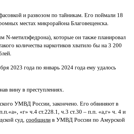
 фасовкой и развозом по тайникам. Его поймали 18
кромных местах микрорайона Благовещенска.
м N-метилэфедрона), которые он также планировал
акого количества наркотиков хватило бы на 3 200
блей.
бря 2023 года по январь 2024 года ему удалось
нав вину в преступлениях.
рского УМВД России, закончено. Его обвиняют в
а», «г» ч.4 ст.228.1, ч.3 ст.30 – п.п. «а,г» ч. 4 и
одской суд,
сообщили
в УМВД России по Амурской