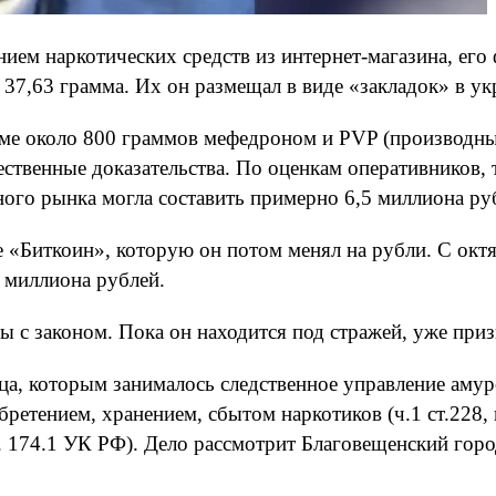
ием наркотических средств из интернет-магазина, его
 37,63 грамма. Их он размещал в виде «закладок» в у
оме около 800 граммов мефедроном и PVP (производны
ственные доказательства. По оценкам оперативников, т
ного рынка могла составить примерно 6,5 миллиона ру
 «Биткоин», которую он потом менял на рубли. С октя
 миллиона рублей.
 с законом. Пока он находится под стражей, уже приз
ца, которым занималось следственное управление аму
тением, хранением, сбытом наркотиков (ч.1 ст.228, п.п.«
ст. 174.1 УК РФ). Дело рассмотрит Благовещенский гор