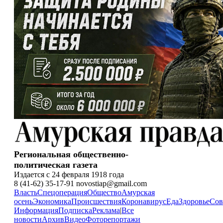
Региональная общественно-
политическая газета
Издается с 24 февраля 1918 года
8 (41-62) 35-17-91 novostiap@gmail.com
Власть
Спецоперация
Общество
Амурская
осень
Экономика
Происшествия
Коронавирус
Еда
Здоровье
Сов
Информация
Подписка
Реклама
|
Все
новости
Архив
Видео
Фоторепортажи