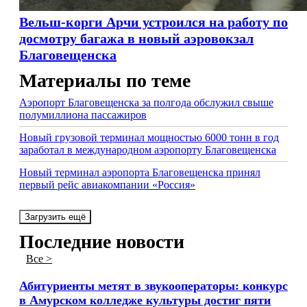
Вельш-корги Арчи устроился на работу по
досмотру багажа в новый аэровокзал
Благовещенска
Материалы по теме
Аэропорт Благовещенска за полгода обслужил свыше
полумиллиона пассажиров
Новый грузовой терминал мощностью 6000 тонн в год
заработал в международном аэропорту Благовещенска
Новый терминал аэропорта Благовещенска принял
первый рейс авиакомпании «Россия»
Загрузить ещё
Последние новости
Все >
Абитуриенты метят в звукооператоры: конкурс
в Амурском колледже культуры достиг пяти