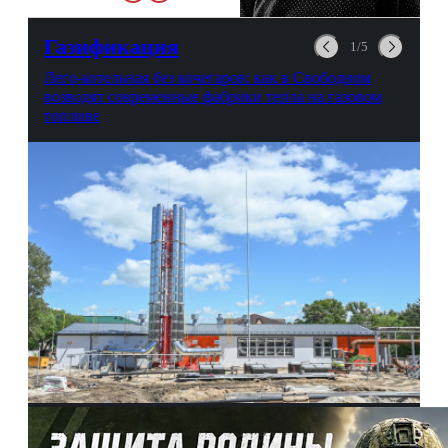
любви, профессиональном
выгорании и Боге.
Газификация
1/5
Лего-котельная без кочегаров: как в Свободном
возводят современные фабрики тепла на газовом
топливе