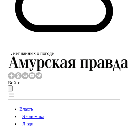
‐‐, нет данных о погоде
Войти
Власть
Экономика
Власть
Экономика
Люди