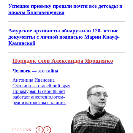
Успешно приемку прошли почти все детсады и
школы Благовещенска
Амурские архивисты обнаружили 120-летние
документы с личной подписью Марии Кнауф-
Каминской
Порядок слов Александра Ярошенко
Человек — это тайна
Антонина Ивановна
Смолина — старейший врач
Приамурья! В свои 88 лет
работает анестезиологом-
реаниматологом в клинике
кардиохирургии Амурской
медицинской академии.
Монолог врача с 66-летним
стажем о жизни, смерти
03.08.2026
душе и духе. Откровенно о