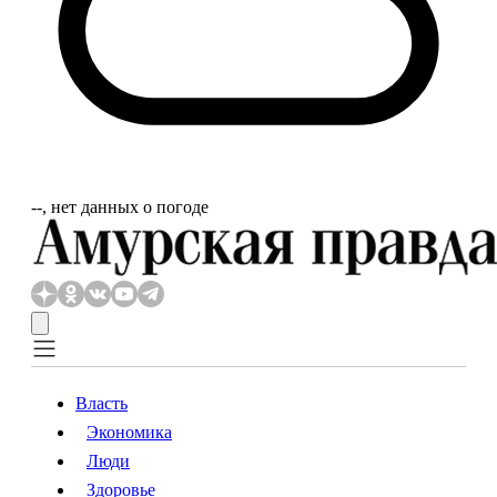
‐‐, нет данных о погоде
Власть
Экономика
Власть
Экономика
Люди
Люди
Здоровье
Здоровье