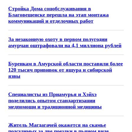
Стройка Дома соцобслуживания в
Благовещенске перешла на этап монтажа
коммуникаций и отделочных работ
За незаконную охоту в первом полугодии
амурчан оштрафовали на 4,1 миллиона рублей
Буренкам в Амурской области поставили более
120 тысяч прививок от ящура и сибирской
язвы
Специалисты из Приамурья и Хэйхэ
поделились опытом стандартизации
медпомощи и традиционной медицины
Житель Магдагачей окажется на скамье
подсудимых за две поездки в пьяном виде