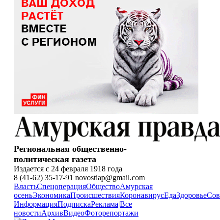
Региональная общественно-
политическая газета
Издается с 24 февраля 1918 года
8 (41-62) 35-17-91 novostiap@gmail.com
Власть
Спецоперация
Общество
Амурская
осень
Экономика
Происшествия
Коронавирус
Еда
Здоровье
Сов
Информация
Подписка
Реклама
|
Все
новости
Архив
Видео
Фоторепортажи