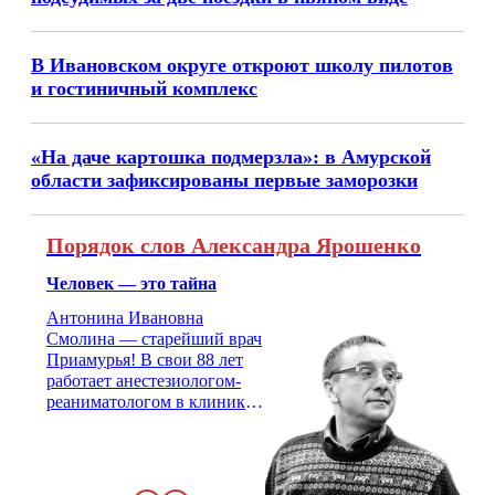
В Ивановском округе откроют школу пилотов
и гостиничный комплекс
«На даче картошка подмерзла»: в Амурской
области зафиксированы первые заморозки
Порядок слов Александра Ярошенко
Человек — это тайна
Антонина Ивановна
Смолина — старейший врач
Приамурья! В свои 88 лет
работает анестезиологом-
реаниматологом в клинике
кардиохирургии Амурской
медицинской академии.
Монолог врача с 66-летним
стажем о жизни, смерти