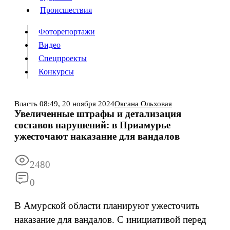
Происшествия
Происшествия
Фоторепортажи
Видео
Спецпроекты
Фоторепортажи
Видео
Конкурсы
Спецпроекты
Конкурсы
Власть
08:49,
20 ноября 2024
Оксана Ольховая
Увеличенные штрафы и детализация
Информация
Подписка
Реклама
Все новости
Архив
составов нарушений: в Приамурье
ужесточают наказание для вандалов
2480
0
В Амурской области планируют ужесточить
наказание для вандалов. С инициативой перед