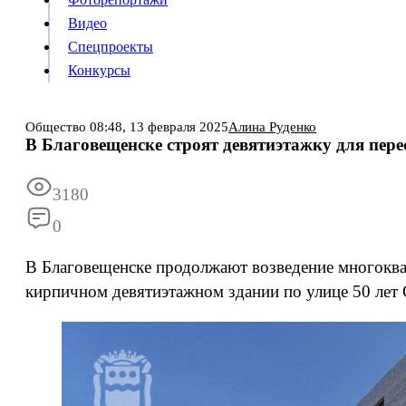
Видео
Конкурсы
Спецпроекты
Конкурсы
Войти
Общество
08:48,
13 февраля 2025
Алина Руденко
В Благовещенске строят девятиэтажку для пер
Информация
Подписка
Реклама
Все новости
Архив
3180
0
В Благовещенске продолжают возведение многоква
кирпичном девятиэтажном здании по улице 50 лет 