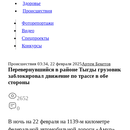
Люди
Здоровье
Здоровье
Происшествия
Происшествия
Фоторепортажи
Видео
Спецпроекты
Фоторепортажи
Видео
Конкурсы
Спецпроекты
Конкурсы
Войти
Происшествия
03:34,
22 февраля 2025
Артем Бекетов
Перевернувшийся в районе Тыгды грузовик
заблокировал движение по трассе в обе
Информация
Подписка
Реклама
Все новости
Архив
стороны
2652
0
В ночь на 22 февраля на 1139-м километре
федеральной автомобильной дороги «Амур»