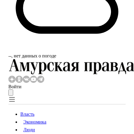
‐‐, нет данных о погоде
Войти
Власть
Экономика
Власть
Экономика
Люди