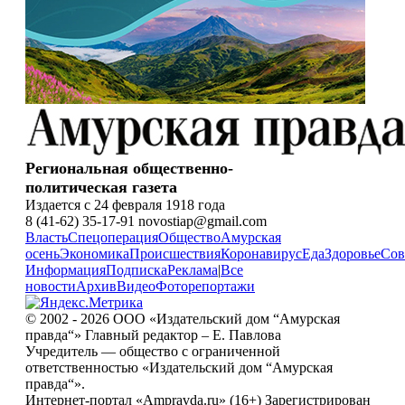
Региональная общественно-
политическая газета
Издается с 24 февраля 1918 года
8 (41-62) 35-17-91 novostiap@gmail.com
Власть
Спецоперация
Общество
Амурская
осень
Экономика
Происшествия
Коронавирус
Еда
Здоровье
Сов
Информация
Подписка
Реклама
|
Все
новости
Архив
Видео
Фоторепортажи
© 2002 - 2026 ООО «Издательский дом “Амурская
правда“» Главный редактор – Е. Павлова
Учредитель — общество с ограниченной
ответственностью «Издательский дом “Амурская
правда“».
Интернет-портал «Ampravda.ru» (16+) Зарегистрирован