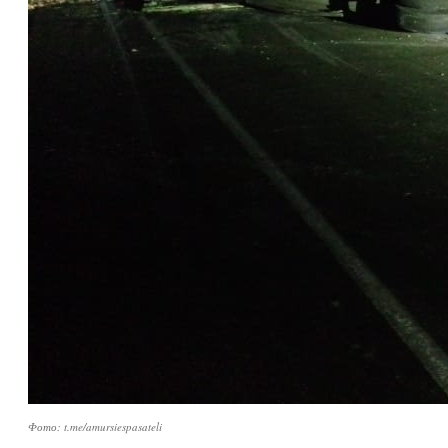
Фото: t.me/amursiespasateli