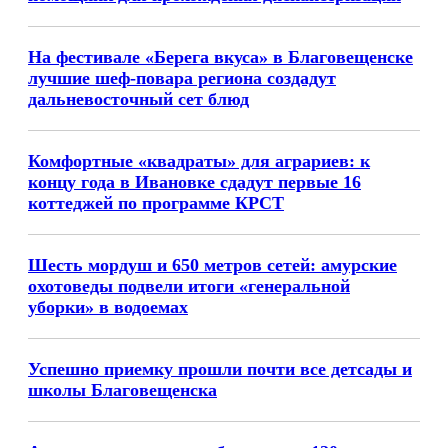
На фестивале «Берега вкуса» в Благовещенске
лучшие шеф-повара региона создадут
дальневосточный сет блюд
Комфортные «квадраты» для аграриев: к
концу года в Ивановке сдадут первые 16
коттеджей по программе КРСТ
Шесть мордуш и 650 метров сетей: амурские
охотоведы подвели итоги «генеральной
уборки» в водоемах
Успешно приемку прошли почти все детсады и
школы Благовещенска