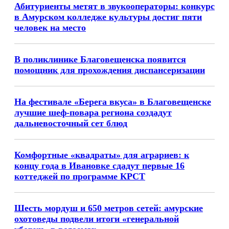
Абитуриенты метят в звукооператоры: конкурс
в Амурском колледже культуры достиг пяти
человек на место
В поликлинике Благовещенска появится
помощник для прохождения диспансеризации
На фестивале «Берега вкуса» в Благовещенске
лучшие шеф-повара региона создадут
дальневосточный сет блюд
Комфортные «квадраты» для аграриев: к
концу года в Ивановке сдадут первые 16
коттеджей по программе КРСТ
Шесть мордуш и 650 метров сетей: амурские
охотоведы подвели итоги «генеральной