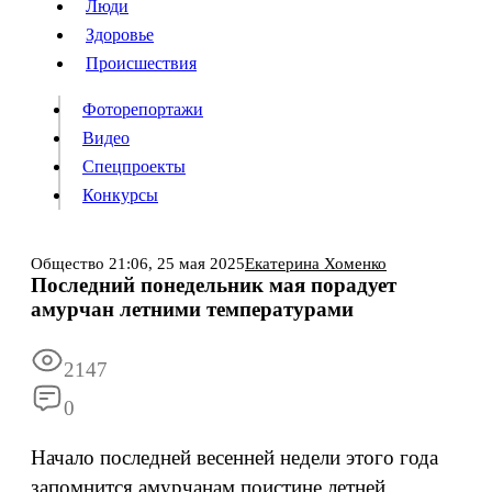
Люди
Люди
Здоровье
Здоровье
Происшествия
Происшествия
Фоторепортажи
Видео
Спецпроекты
Фоторепортажи
Видео
Конкурсы
Спецпроекты
Конкурсы
Войти
Общество
21:06,
25 мая 2025
Екатерина Хоменко
Последний понедельник мая порадует
амурчан летними температурами
Информация
Подписка
Реклама
Все новости
Архив
2147
0
Начало последней весенней недели этого года
запомнится амурчанам поистине летней