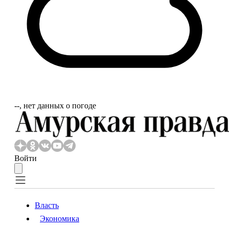
‐‐, нет данных о погоде
Войти
Власть
Экономика
Власть
Экономика