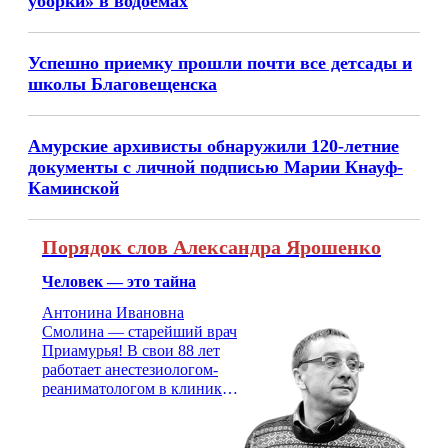
уборки» в водоемах
Успешно приемку прошли почти все детсады и
школы Благовещенска
Амурские архивисты обнаружили 120-летние
документы с личной подписью Марии Кнауф-
Каминской
Порядок слов Александра Ярошенко
Человек — это тайна
Антонина Ивановна
Смолина — старейший врач
Приамурья! В свои 88 лет
работает анестезиологом-
реаниматологом в клинике
кардиохирургии Амурской
медицинской академии.
Монолог врача с 66-летним