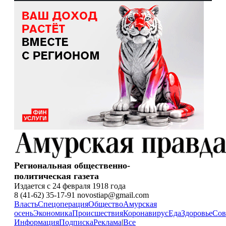
Региональная общественно-
политическая газета
Издается с 24 февраля 1918 года
8 (41-62) 35-17-91 novostiap@gmail.com
Власть
Спецоперация
Общество
Амурская
осень
Экономика
Происшествия
Коронавирус
Еда
Здоровье
Сов
Информация
Подписка
Реклама
|
Все