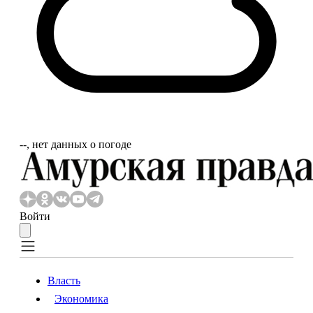
‐‐, нет данных о погоде
Войти
Власть
Экономика
Власть
Экономика