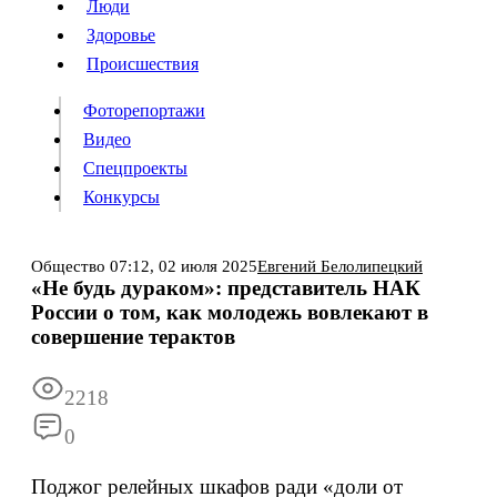
Люди
Люди
Здоровье
Здоровье
Происшествия
Происшествия
Фоторепортажи
Видео
Спецпроекты
Фоторепортажи
Видео
Конкурсы
Спецпроекты
Конкурсы
Войти
Общество
07:12,
02 июля 2025
Евгений Белолипецкий
«Не будь дураком»: представитель НАК
России о том, как молодежь вовлекают в
Информация
Подписка
Реклама
Все новости
Архив
совершение терактов
2218
0
Поджог релейных шкафов ради «доли от