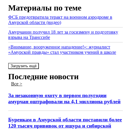
Материалы по теме
ФСБ предотвратила теракт на военном аэродроме в
Амурской области (видео)
Амурчанин получил 18 лет за госизмену и подготовку
взрыва на Транссибе
«Внимание, вооруженное нападение!»: журналист
«Амурской правды» стал участником учений в школе
Загрузить ещё
Последние новости
Все >
За незаконную охоту в первом полугодии
амурчан оштрафовали на 4,1 миллиона рублей
Буренкам в Амурской области поставили более
120 тысяч прививок от ящура и сибирской