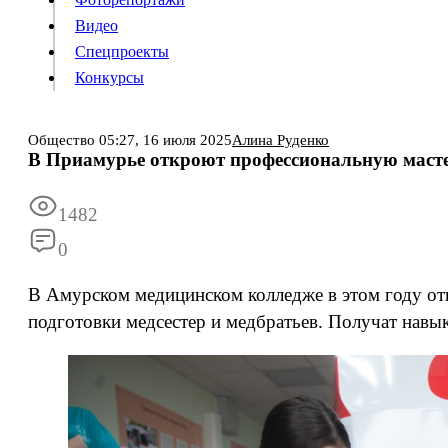
Видео
Конкурсы
Спецпроекты
Конкурсы
Войти
Общество
05:27,
16 июля 2025
Алина Руденко
В Приамурье откроют профессиональную маст
Информация
Подписка
Реклама
Все новости
Архив
1482
0
В Амурском медицинском колледже в этом году от
подготовки медсестер и медбратьев. Получат навы