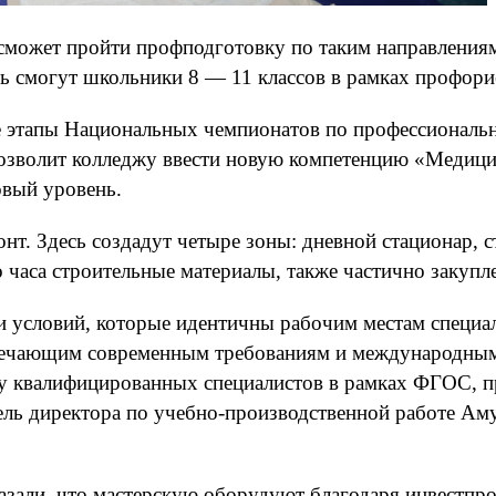
сможет пройти профподготовку по таким направления
сь смогут школьники 8 — 11 классов в рамках профор
е этапы Национальных чемпионатов по профессиональ
позволит колледжу ввести новую компетенцию «Медици
овый уровень.
нт. Здесь создадут четыре зоны: дневной стационар, с
 часа строительные материалы, также частично закупл
и условий, которые идентичны рабочим местам специал
отвечающим современным требованиям и международным
у квалифицированных специалистов в рамках ФГОС, пр
ель директора по учебно-производственной работе Ам
казали, что мастерскую оборудуют благодаря инвестпр