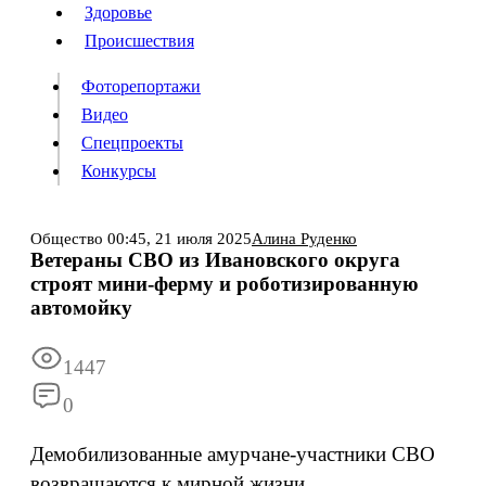
Люди
Здоровье
Здоровье
Происшествия
Происшествия
Фоторепортажи
Видео
Спецпроекты
Фоторепортажи
Видео
Конкурсы
Спецпроекты
Конкурсы
Войти
Общество
00:45,
21 июля 2025
Алина Руденко
Ветераны СВО из Ивановского округа
строят мини-ферму и роботизированную
Информация
Подписка
Реклама
Все новости
Архив
автомойку
1447
0
Демобилизованные амурчане-участники СВО
возвращаются к мирной жизни.