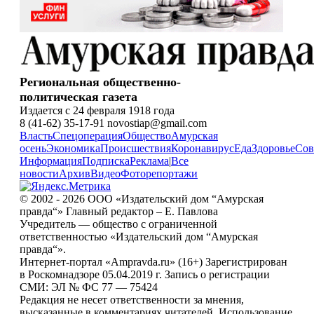
Региональная общественно-
политическая газета
Издается с 24 февраля 1918 года
8 (41-62) 35-17-91 novostiap@gmail.com
Власть
Спецоперация
Общество
Амурская
осень
Экономика
Происшествия
Коронавирус
Еда
Здоровье
Сов
Информация
Подписка
Реклама
|
Все
новости
Архив
Видео
Фоторепортажи
© 2002 - 2026 ООО «Издательский дом “Амурская
правда“» Главный редактор – Е. Павлова
Учредитель — общество с ограниченной
ответственностью «Издательский дом “Амурская
правда“».
Интернет-портал «Ampravda.ru» (16+) Зарегистрирован
в Роскомнадзоре 05.04.2019 г. Запись о регистрации
СМИ: ЭЛ № ФС 77 — 75424
Редакция не несет ответственности за мнения,
высказанные в комментариях читателей. Использование