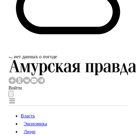
‐‐, нет данных о погоде
Войти
Власть
Экономика
Власть
Экономика
Люди