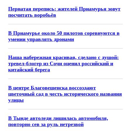
Пернатая перепись: жителей Приамурья зовут
посчитать воробьёв
В Приамурье около 50 пилотов соревнуются в
умении управлять дронами
Наша набережная красивая, сделано с душой:
тревел-блогер из Сочи оценил российский и
китайский берега
В центре Благовещенска воссоздают
цветочный сад в честь исторического названия
улицы
В Тынде автоледи лишилась автомобиля,
повторно сев за руль нетрезвой