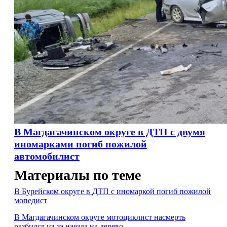
В Магдагачинском округе в ДТП с двумя
иномарками погиб пожилой
автомобилист
Материалы по теме
В Бурейском округе в ДТП с иномаркой погиб пожилой
мопедист
В Магдагачинском округе мотоциклист насмерть
разбился из-за наезда на дерево