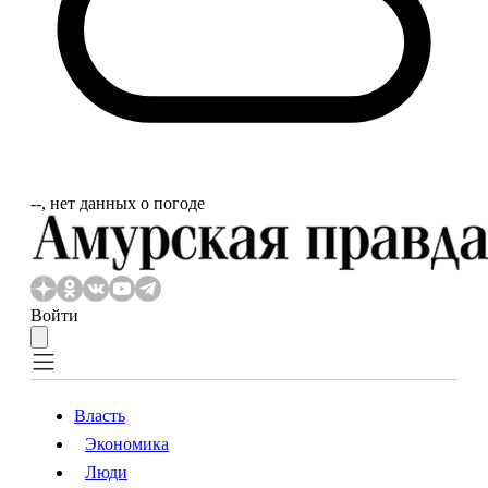
‐‐, нет данных о погоде
Войти
Власть
Экономика
Власть
Экономика
Люди