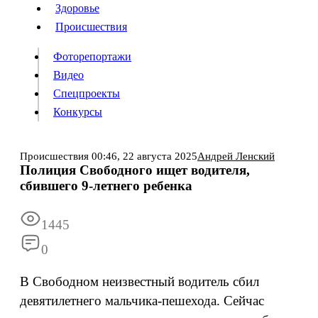
Люди
Здоровье
Здоровье
Происшествия
Происшествия
Фоторепортажи
Видео
Спецпроекты
Фоторепортажи
Видео
Конкурсы
Спецпроекты
Конкурсы
Войти
Происшествия
00:46,
22 августа 2025
Андрей Ленский
Полиция Свободного ищет водителя,
сбившего 9-летнего ребенка
Информация
Подписка
Реклама
Все новости
Архив
1445
0
В Свободном неизвестный водитель сбил
девятилетнего мальчика-пешехода. Сейчас