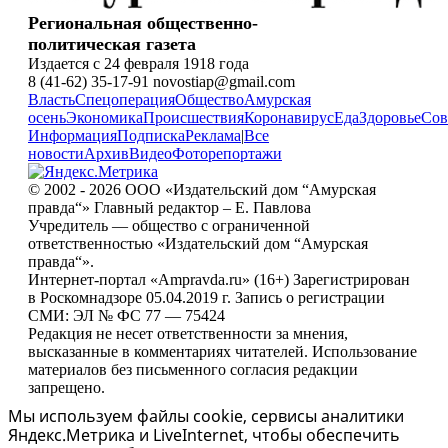
Региональная общественно-
политическая газета
Издается с 24 февраля 1918 года
8 (41-62) 35-17-91 novostiap@gmail.com
Власть
Спецоперация
Общество
Амурская
осень
Экономика
Происшествия
Коронавирус
Еда
Здоровье
Сов
Информация
Подписка
Реклама
|
Все
новости
Архив
Видео
Фоторепортажи
© 2002 - 2026 ООО «Издательский дом “Амурская
правда“» Главный редактор – Е. Павлова
Учредитель — общество с ограниченной
ответственностью «Издательский дом “Амурская
правда“».
Интернет-портал «Ampravda.ru» (16+) Зарегистрирован
в Роскомнадзоре 05.04.2019 г. Запись о регистрации
СМИ: ЭЛ № ФС 77 — 75424
Редакция не несет ответственности за мнения,
высказанные в комментариях читателей. Использование
материалов без письменного согласия редакции
запрещено.
Мы используем файлы cookie, сервисы аналитики
Яндекс.Метрика и LiveInternet, чтобы обеспечить