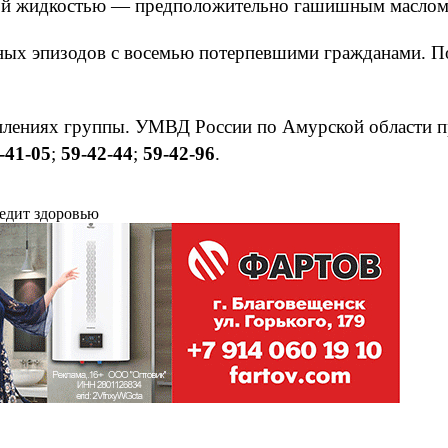
зкой жидкостью — предположительно гашишным маслом
ных эпизодов с восемью потерпевшими гражданами. П
лениях группы. УМВД России по Амурской области про
-41-05
;
59-42-44
;
59-42-96
.
редит здоровью