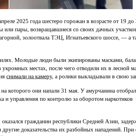
преле 2025 года шестеро горожан в возрасте от 19 до 
 или пары, возвращавшиеся со своих дачных участко
горной, золоотвала ТЭЦ, Игнатьевского шоссе, — а т
билях. Молодые люди были экипированы масками, бала
укромных местах, после чего отводили их в лесной ма
ния
снимали на камеру
, а ролики выкладывали в свою з
, на которого они напали 31 мая. У амурчанина отобр
ка и управления по контролю за оборотом наркотиков
 оказался гражданин республики Средней Азии, задер
и другие доказательства их разбойных нападений. При