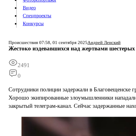
Видео
Конкурсы
Спецпроекты
Конкурсы
Войти
Происшествия
07:58,
01 сентября 2025
Андрей Ленский
Жестоко издевавшихся над жертвами шестерых 
Информация
Подписка
Реклама
Все новости
Архив
2491
0
Сотрудники полиции задержали в Благовещенске г
Хорошо экипированные злоумышленники нападали н
закрытый телеграм-канал. Сейчас задержанные нахо