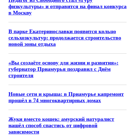
Педагог из Свободного стал «Гуру
физкультуры» и отправится на финал конкурса
в Москву
В парке Екатеринославки появится кольцо
сельхозкультур: продолжается строительство
новой зоны отдыха
«Вы создаёте основу для жизни и развития»:
губернатор Приамурья поздравил с Днём
строителя
Новые сети и крыша: в Приамурье капремонт
прошёл в 74 многоквартирных домах
Жуки вместо кошек: амурский натуралист
нашёл способ спастись от цифровой
зависимости