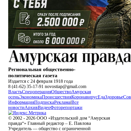
Региональная общественно-
политическая газета
Издается с 24 февраля 1918 года
8 (41-62) 35-17-91 novostiap@gmail.com
Власть
Спецоперация
Общество
Амурская
осень
Экономика
Происшествия
Коронавирус
Еда
Здоровье
Сов
Информация
Подписка
Реклама
|
Все
новости
Архив
Видео
Фоторепортажи
© 2002 - 2026 ООО «Издательский дом “Амурская
правда“» Главный редактор – Е. Павлова
Учредитель — общество с ограниченной