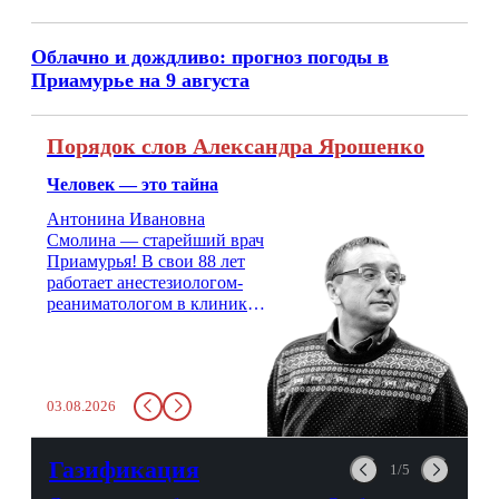
Облачно и дождливо: прогноз погоды в
Приамурье на 9 августа
Порядок слов Александра Ярошенко
Человек — это тайна
Антонина Ивановна
Смолина — старейший врач
Приамурья! В свои 88 лет
работает анестезиологом-
реаниматологом в клинике
кардиохирургии Амурской
медицинской академии.
Монолог врача с 66-летним
стажем о жизни, смерти
03.08.2026
душе и духе. Откровенно о
любви, профессиональном
выгорании и Боге.
Газификация
1/5