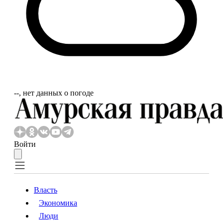
‐‐, нет данных о погоде
Войти
Власть
Экономика
Власть
Экономика
Люди