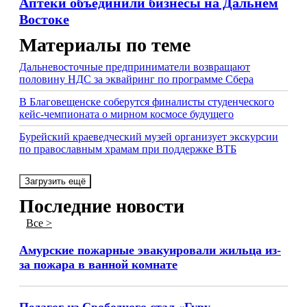
Аптеки объединили бизнесы на Дальнем
Востоке
Материалы по теме
Дальневосточные предприниматели возвращают
половину НДС за эквайринг по программе Сбера
В Благовещенске соберутся финалисты студенческого
кейс-чемпионата о мирном космосе будущего
Бурейский краеведческий музей организует экскурсии
по православным храмам при поддержке ВТБ
Загрузить ещё
Последние новости
Все >
Амурские пожарные эвакуировали жильца из-
за пожара в ванной комнате