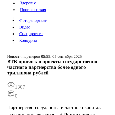
Люди
Здоровье
Здоровье
Происшествия
Происшествия
Фоторепортажи
Видео
Спецпроекты
Фоторепортажи
Видео
Конкурсы
Спецпроекты
Конкурсы
Войти
Новости партнеров
05:55,
05 сентября 2025
ВТБ привлек в проекты государственно-
частного партнерства более одного
Информация
Подписка
Реклама
Все новости
Архив
триллиона рублей
1307
0
Партнерство государства и частного капитала
успешно продвигается – ВТБ уже привлек