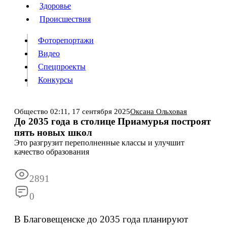
Люди
Здоровье
Здоровье
Происшествия
Происшествия
Фоторепортажи
Видео
Спецпроекты
Фоторепортажи
Видео
Конкурсы
Спецпроекты
Конкурсы
Войти
Общество
02:11,
17 сентября 2025
Оксана Ольховая
До 2035 года в столице Приамурья построят
пять новых школ
Информация
Подписка
Реклама
Все новости
Архив
Это разгрузит переполненные классы и улучшит
качество образования
2891
0
В Благовещенске до 2035 года планируют