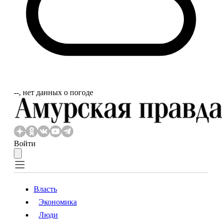
‐‐, нет данных о погоде
Войти
Власть
Экономика
Власть
Экономика
Люди