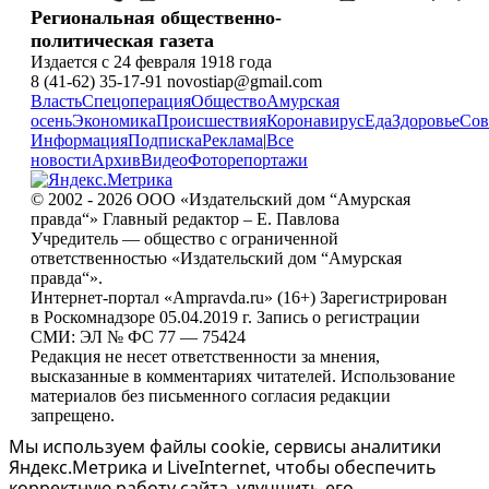
Региональная общественно-
политическая газета
Издается с 24 февраля 1918 года
8 (41-62) 35-17-91 novostiap@gmail.com
Власть
Спецоперация
Общество
Амурская
осень
Экономика
Происшествия
Коронавирус
Еда
Здоровье
Сов
Информация
Подписка
Реклама
|
Все
новости
Архив
Видео
Фоторепортажи
© 2002 - 2026 ООО «Издательский дом “Амурская
правда“» Главный редактор – Е. Павлова
Учредитель — общество с ограниченной
ответственностью «Издательский дом “Амурская
правда“».
Интернет-портал «Ampravda.ru» (16+) Зарегистрирован
в Роскомнадзоре 05.04.2019 г. Запись о регистрации
СМИ: ЭЛ № ФС 77 — 75424
Редакция не несет ответственности за мнения,
высказанные в комментариях читателей. Использование
материалов без письменного согласия редакции
запрещено.
Мы используем файлы cookie, сервисы аналитики
Яндекс.Метрика и LiveInternet, чтобы обеспечить
корректную работу сайта, улучшить его