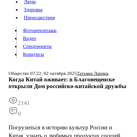
Люди
Люди
Здоровье
Здоровье
Происшествия
Происшествия
Фоторепортажи
Видео
Спецпроекты
Фоторепортажи
Видео
Конкурсы
Спецпроекты
Конкурсы
Войти
Общество
07:22,
02 октября 2025
Татьяна Ларина
Когда Китай оживает: в Благовещенске
открыли Дом российско-китайской дружбы
Информация
Подписка
Реклама
Все новости
Архив
2141
0
Погрузиться в историю культур России и
Китая, узнать о любимых продуктах соседей