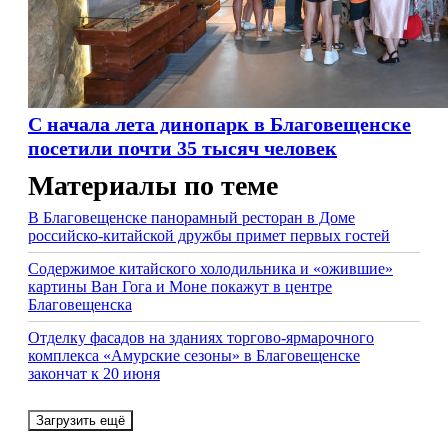
С начала лета динопарк в Благовещенске
посетили почти 35 тысяч человек
Материалы по теме
В Благовещенске панорамный ресторан в Доме
российско-китайской дружбы примет первых гостей
Содержимое китайского холодильника и «ожившие»
картины Ван Гога и Моне покажут в центре
Благовещенска
Отделку фасадов на зданиях торгово-ярмарочного
комплекса «Амурские сезоны» в Благовещенске
закончат к 20 июня
Загрузить ещё