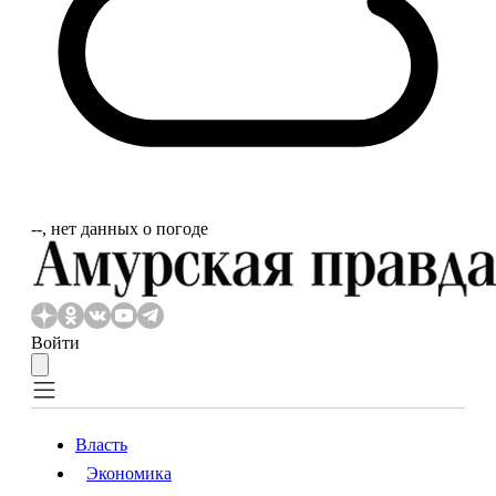
‐‐, нет данных о погоде
Войти
Власть
Экономика
Власть
Экономика