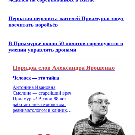
Пернатая перепись: жителей Приамурья зовут
посчитать воробьёв
В Приамурье около 50 пилотов соревнуются в
умении управлять дронами
Порядок слов Александра Ярошенко
Человек — это тайна
Антонина Ивановна
Смолина — старейший врач
Приамурья! В свои 88 лет
работает анестезиологом-
реаниматологом в клинике
кардиохирургии Амурской
медицинской академии.
Монолог врача с 66-летним
стажем о жизни, смерти