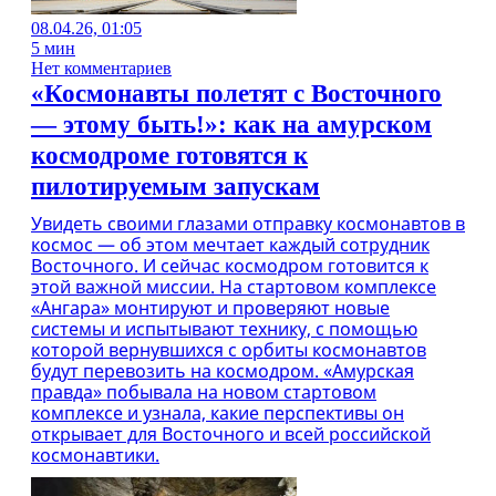
08.04.26, 01:05
5 мин
Нет комментариев
«Космонавты полетят с Восточного
— этому быть!»: как на амурском
космодроме готовятся к
пилотируемым запускам
Увидеть своими глазами отправку космонавтов в
космос — об этом мечтает каждый сотрудник
Восточного. И сейчас космодром готовится к
этой важной миссии. На стартовом комплексе
«Ангара» монтируют и проверяют новые
системы и испытывают технику, с помощью
которой вернувшихся с орбиты космонавтов
будут перевозить на космодром. «Амурская
правда» побывала на новом стартовом
комплексе и узнала, какие перспективы он
открывает для Восточного и всей российской
космонавтики.