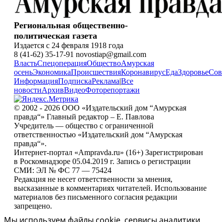
Региональная общественно-
политическая газета
Издается с 24 февраля 1918 года
8 (41-62) 35-17-91 novostiap@gmail.com
Власть
Спецоперация
Общество
Амурская
осень
Экономика
Происшествия
Коронавирус
Еда
Здоровье
Сов
Информация
Подписка
Реклама
|
Все
новости
Архив
Видео
Фоторепортажи
© 2002 - 2026 ООО «Издательский дом “Амурская
правда“» Главный редактор – Е. Павлова
Учредитель — общество с ограниченной
ответственностью «Издательский дом “Амурская
правда“».
Интернет-портал «Ampravda.ru» (16+) Зарегистрирован
в Роскомнадзоре 05.04.2019 г. Запись о регистрации
СМИ: ЭЛ № ФС 77 — 75424
Редакция не несет ответственности за мнения,
высказанные в комментариях читателей. Использование
материалов без письменного согласия редакции
запрещено.
Мы используем файлы cookie, сервисы аналитики