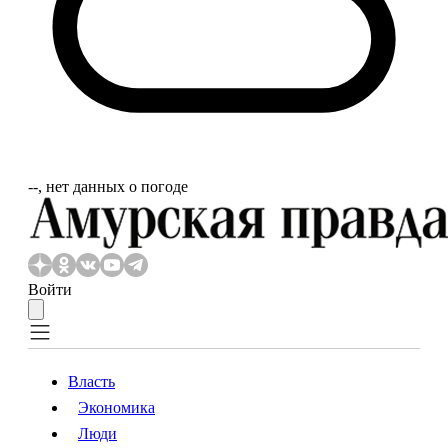
‐‐, нет данных о погоде
Войти
Власть
Экономика
Власть
Экономика
Люди