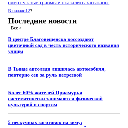
смертельные травмы и оказались засыпаны.
В начало
1
2
3
Последние новости
Все >
В центре Благовещенска воссоздают
цветочный сад в честь исторического названия
улицы
В Тынде автоледи лишилась автомобиля,
повторно сев за руль нетрезвой
Более 60% жителей Приамурья
систематически занимаются физической
культурой и спортом
5 нескучных заготовок на зиму: