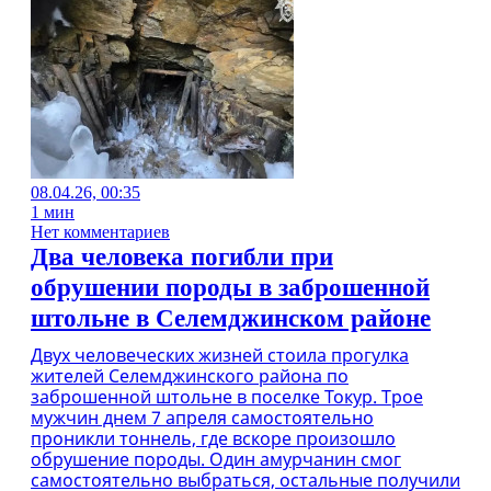
08.04.26, 00:35
1 мин
Нет комментариев
Два человека погибли при
обрушении породы в заброшенной
штольне в Селемджинском районе
Двух человеческих жизней стоила прогулка
жителей Селемджинского района по
заброшенной штольне в поселке Токур. Трое
мужчин днем 7 апреля самостоятельно
проникли тоннель, где вскоре произошло
обрушение породы. Один амурчанин смог
самостоятельно выбраться, остальные получили