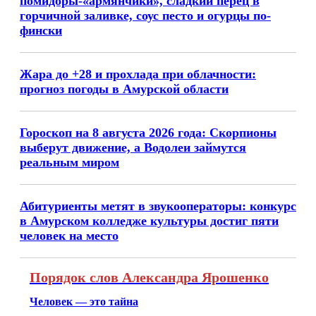
помидоры-«армянчики», сладкий перец в
горчичной заливке, соус песто и огурцы по-
фински
Жара до +28 и прохлада при облачности:
прогноз погоды в Амурской области
Гороскоп на 8 августа 2026 года: Скорпионы
выберут движение, а Водолеи займутся
реальным миром
Абитуриенты метят в звукооператоры: конкурс
в Амурском колледже культуры достиг пяти
человек на место
Порядок слов Александра Ярошенко
Человек — это тайна