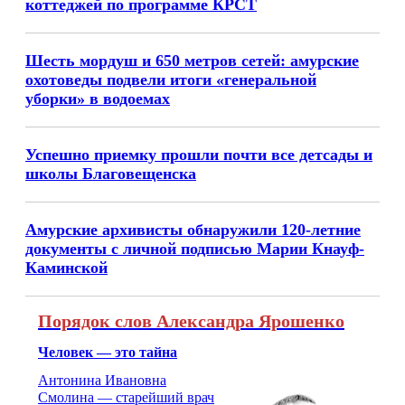
коттеджей по программе КРСТ
Шесть мордуш и 650 метров сетей: амурские
охотоведы подвели итоги «генеральной
уборки» в водоемах
Успешно приемку прошли почти все детсады и
школы Благовещенска
Амурские архивисты обнаружили 120-летние
документы с личной подписью Марии Кнауф-
Каминской
Порядок слов Александра Ярошенко
Человек — это тайна
Антонина Ивановна
Смолина — старейший врач