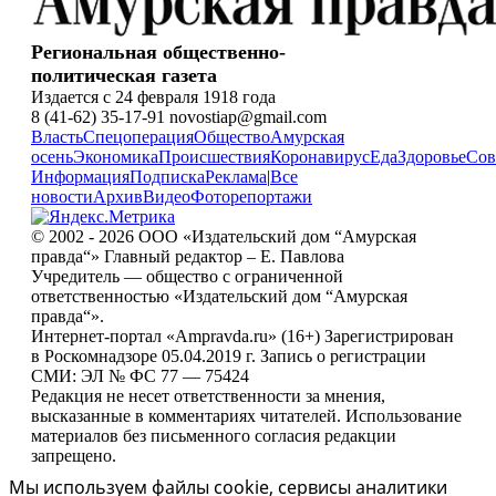
Региональная общественно-
политическая газета
Издается с 24 февраля 1918 года
8 (41-62) 35-17-91 novostiap@gmail.com
Власть
Спецоперация
Общество
Амурская
осень
Экономика
Происшествия
Коронавирус
Еда
Здоровье
Сов
Информация
Подписка
Реклама
|
Все
новости
Архив
Видео
Фоторепортажи
© 2002 - 2026 ООО «Издательский дом “Амурская
правда“» Главный редактор – Е. Павлова
Учредитель — общество с ограниченной
ответственностью «Издательский дом “Амурская
правда“».
Интернет-портал «Ampravda.ru» (16+) Зарегистрирован
в Роскомнадзоре 05.04.2019 г. Запись о регистрации
СМИ: ЭЛ № ФС 77 — 75424
Редакция не несет ответственности за мнения,
высказанные в комментариях читателей. Использование
материалов без письменного согласия редакции
запрещено.
Мы используем файлы cookie, сервисы аналитики