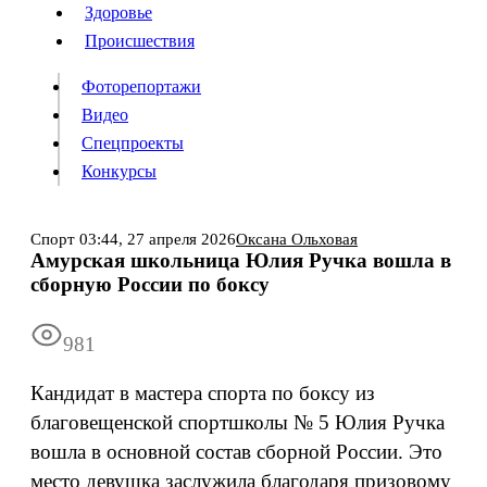
Люди
Здоровье
Здоровье
Происшествия
Происшествия
Фоторепортажи
Видео
Спецпроекты
Фоторепортажи
Видео
Конкурсы
Спецпроекты
Конкурсы
Войти
Спорт
03:44,
27 апреля 2026
Оксана Ольховая
Амурская школьница Юлия Ручка вошла в
сборную России по боксу
Информация
Подписка
Реклама
Все новости
Архив
981
Кандидат в мастера спорта по боксу из
благовещенской спортшколы № 5 Юлия Ручка
вошла в основной состав сборной России. Это
место девушка заслужила благодаря призовому