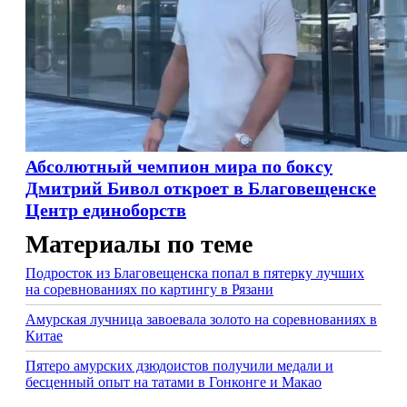
Абсолютный чемпион мира по боксу
Дмитрий Бивол откроет в Благовещенске
Центр единоборств
Материалы по теме
Подросток из Благовещенска попал в пятерку лучших
на соревнованиях по картингу в Рязани
Амурская лучница завоевала золото на соревнованиях в
Китае
Пятеро амурских дзюдоистов получили медали и
бесценный опыт на татами в Гонконге и Макао