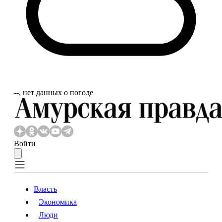
‐‐, нет данных о погоде
Войти
Власть
Экономика
Власть
Экономика
Люди