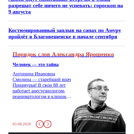
разрешат себе ничего не успевать: гороскоп на
9 августа
Костюмированный заплыв на сапах по Амуру
пройдёт в Благовещенске в начале сентября
Порядок слов Александра Ярошенко
Человек — это тайна
Антонина Ивановна
Смолина — старейший врач
Приамурья! В свои 88 лет
работает анестезиологом-
реаниматологом в клинике
кардиохирургии Амурской
медицинской академии.
Монолог врача с 66-летним
стажем о жизни, смерти
03.08.2026
душе и духе. Откровенно о
любви, профессиональном