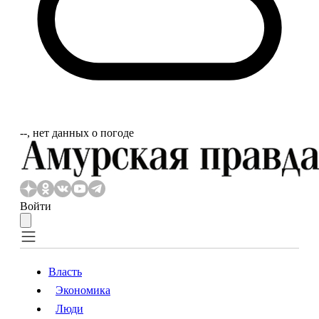
‐‐, нет данных о погоде
Войти
Власть
Экономика
Власть
Экономика
Люди