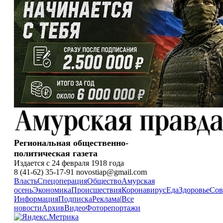
Региональная общественно-
политическая газета
Издается с 24 февраля 1918 года
8 (41-62) 35-17-91 novostiap@gmail.com
Власть
Спецоперация
Общество
Амурская
осень
Экономика
Происшествия
Коронавирус
Еда
Здоровье
Сов
Информация
Подписка
Реклама
|
Все
новости
Архив
Видео
Фоторепортажи