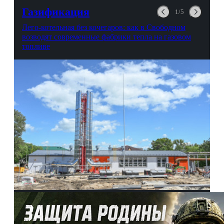
выгорании и Боге.
Газификация
1/5
Лего-котельная без кочегаров: как в Свободном
возводят современные фабрики тепла на газовом
топливе