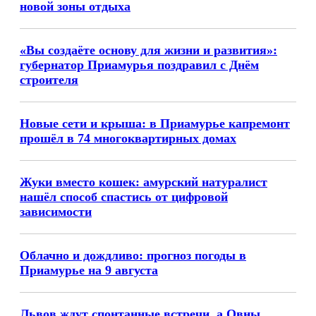
новой зоны отдыха
«Вы создаёте основу для жизни и развития»:
губернатор Приамурья поздравил с Днём
строителя
Новые сети и крыша: в Приамурье капремонт
прошёл в 74 многоквартирных домах
Жуки вместо кошек: амурский натуралист
нашёл способ спастись от цифровой
зависимости
Облачно и дождливо: прогноз погоды в
Приамурье на 9 августа
Львов ждут спонтанные встречи, а Овны