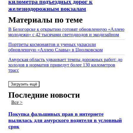
километра подъездных дорог к
железнодорожным вокзалам
Материалы по теме
В Белогорске к открытию готовят обновленную «Аллею
молодежи» с 42 тысячами светодиодов и экодизайном
Портреты космонавтов и ученых украсили
обновленную «Аллею Славы» в Циолковском
Амурская область удваивает темпы дорожных работ: до
холодов в норматив приведут более 130 километров
трасс
Загрузить ещё
Последние новости
Все >
Покупка фальшивых прав в интернете
вылилась для амурского водителя в условный
срок