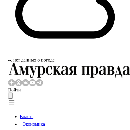
‐‐, нет данных о погоде
Войти
Власть
Экономика
Власть
Экономика