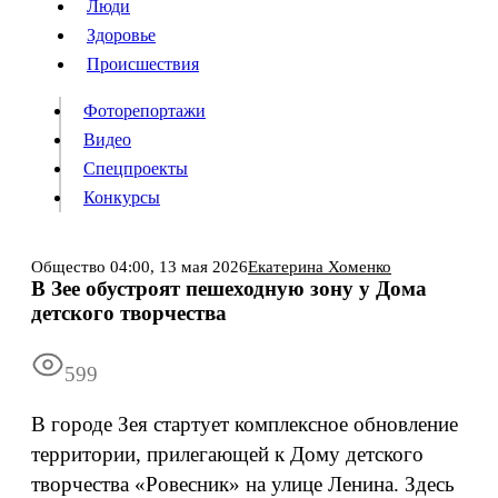
Люди
Люди
Здоровье
Здоровье
Происшествия
Происшествия
Фоторепортажи
Видео
Спецпроекты
Фоторепортажи
Видео
Конкурсы
Спецпроекты
Конкурсы
Войти
Общество
04:00,
13 мая 2026
Екатерина Хоменко
В Зее обустроят пешеходную зону у Дома
детского творчества
Информация
Подписка
Реклама
Все новости
Архив
599
В городе Зея стартует комплексное обновление
территории, прилегающей к Дому детского
творчества «Ровесник» на улице Ленина. Здесь