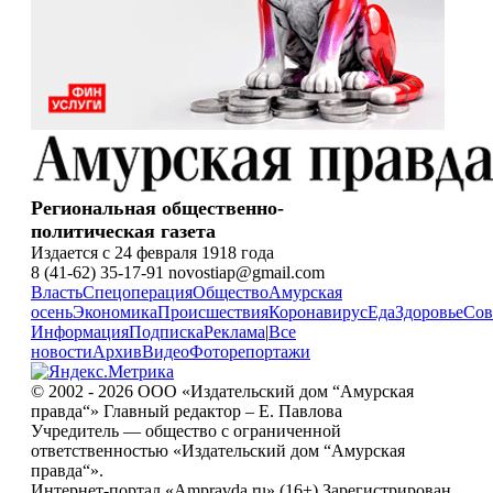
Региональная общественно-
политическая газета
Издается с 24 февраля 1918 года
8 (41-62) 35-17-91 novostiap@gmail.com
Власть
Спецоперация
Общество
Амурская
осень
Экономика
Происшествия
Коронавирус
Еда
Здоровье
Сов
Информация
Подписка
Реклама
|
Все
новости
Архив
Видео
Фоторепортажи
© 2002 - 2026 ООО «Издательский дом “Амурская
правда“» Главный редактор – Е. Павлова
Учредитель — общество с ограниченной
ответственностью «Издательский дом “Амурская
правда“».
Интернет-портал «Ampravda.ru» (16+) Зарегистрирован